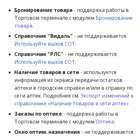
операции»
Реестр документов
2023)
Ветка «Контроль по
Бронирование товара
- поддержка работы в
Работа с остатками
расходу»
Торговом терминале с модулем
Бронирование
Модуль «Торговые
Реестр документов
товара
.
технологии»
розничного склада
Работа со сроками
Терминал
годности
Справочник "Видаль"
- не поддерживается.
Реестр приходов от
Используйте вызов СОТ
.
Отключить печать
поставщика
Работа с фасовкой
Справочник "РЛС"
- не поддерживается.
чеков по бонусным
товара
Используйте вызов СОТ
.
платежам
Реестр розничных цен
[PrintBonusPayment]
Наличие товаров в сети
- используется
Справочники
Справка о погрешности
информация из сервиса передачи остатков
Разделять чек при
ТО
Услуги
аптеки в городские справки и/или в справку по
печати [SeparateCheck]
сети аптек. Подробнее см.
Экспорт изменений в
Статотчёт по группам
Учет кассовых операций
справочнике «Наличие товаров в сети аптек»
Дополнительно
товара (Генератор)
Заказы по оптике
- поддержка работы в
Экспорт-импорт
Торговом терминале с модулем
Оптика
.
Формы 7-МЗ, 11-МЗ
данных
Окно оптим. назначения
- не поддерживается.