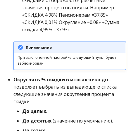
скидками отображаются расчётные
значения процентов скидки. Например:
«СКИДКА 4,98% Пенсионерам =37.85»
«СКИДКА 0,01% Округление =0.08» «Сумма
скидки 4,99% =37.93».
Примечание
При выключенной настройке следующий пункт будет
заблокирован.
Округлять % скидки в итогах чека до
–
позволяет выбрать из выпадающего списка
следующие значения округления процента
скидки:
До целых
.
До десятых
(значение по умолчанию).
До сотых
.