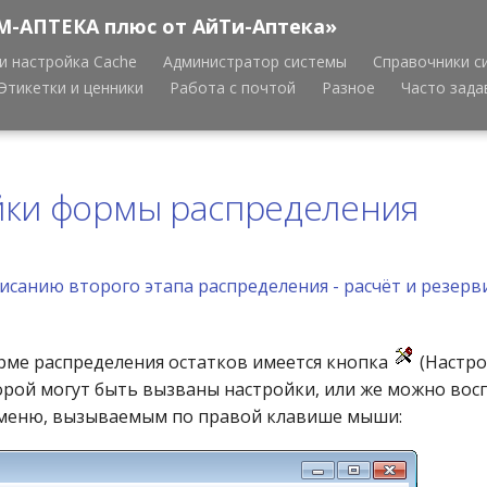
М-АПТЕКА плюс от АйТи-Аптека»
и настройка Cache
Администратор системы
Справочники с
Этикетки и ценники
Работа с почтой
Разное
Часто зад
йки формы распределения
писанию второго этапа распределения - расчёт и резер
рме распределения остатков имеется кнопка
(Настрой
ой могут быть вызваны настройки, или же можно вос
еню, вызываемым по правой клавише мыши: