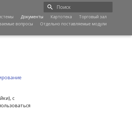
истемы
Документы
Картотека
Торговый зал
Инициализация поиска
аваемые вопросы
Отдельно поставляемые модули
вирование
ки), с
пользоваться