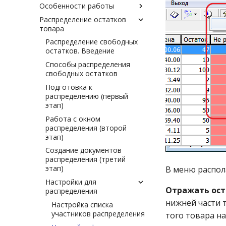
Особенности работы
Автоматическая установка
Общие принципы настройки
получателя
документов
Распределение остатков
Возврат поставщику по
товара
Блокировки документов
Административные
расхождению поставки
настройки документов
Запросы к документам
Продажа по платёжной
Распределение свободных
Настройка методов
карте
остатков. Введение
История редактирования
удаления документов
документа
Создание строк по текущим
Способы распределения
Настройка отображения
остаткам товара
свободных остатков
Как ввести и
полей документа в экранных
отредактировать документ
Товары для предметно-
Подготовка к
формах
количественного учёта
распределению (первый
Как ввести дробное
Настройка подножия во
этап)
количество «цельного»
вводе/редактировании
товара
Работа с окном
документа
распределения (второй
Как изменить «шапку»
Настройка просмотра
этап)
документа
списка документов
Создание документов
Как распечатать документ
Описание нового поля в
распределения (третий
Как распечатать реестр
документе
этап)
В меню распол
отмеченных в списке
Цветовая подсветка
Настройки для
документов
Отражать ост
статусов документов
распределения
Передача товара между
нижней части 
Методы обработки
Настройка списка
разными юр. лицами
документов
участников распределения
того товара на
Контроль ввода приходных