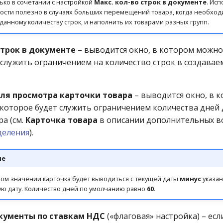
ько в сочетании с настройкой
Макс. кол-во строк в документе
. Ис
ости полезно в случаях больших перемещений товара, когда необхо
данному количеству строк, и наполнить их товарами разных групп.
строк в документе
– выводится окно, в котором можно 
 служить ограничением на количество строк в создавае
для просмотра карточки товара
– выводится окно, в 
, которое будет служить ограничением количества дней
а (см.
Карточка товара
в описании дополнительных 
деления
).
ие
ом значении карточка будет выводиться с текущей даты
минус
указан
ую дату. Количество дней по умолчанию равно
60
.
кументы по ставкам НДС
(«флаговая» настройка) – есл