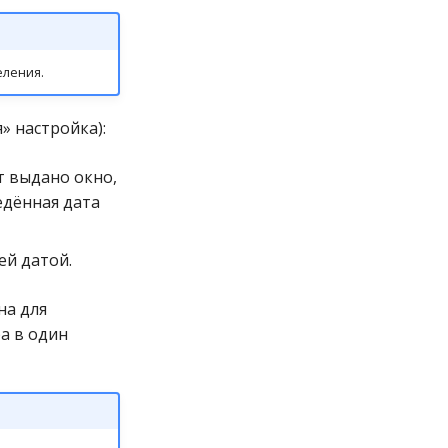
еления.
» настройка):
т выдано окно,
едённая дата
ей датой.
на для
а в один