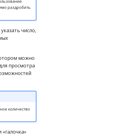
пользование
димо раздробить
указать число,
мых
котором можно
 для просмотра
возможностей
ное количество
и «галочка»