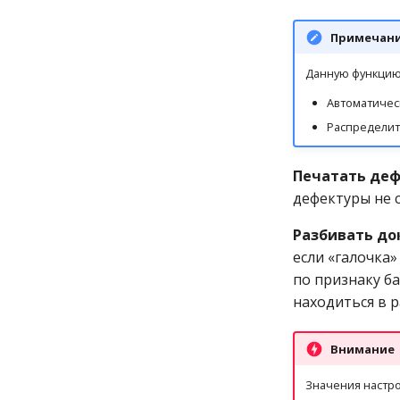
документа Приход от
поставщика
Примечан
Приход от юр.лица
Приход по
Данную функцию 
разукомплектации
Автоматичес
Приход по внедрению
Распределит
Приход по инвентаризации
Приход по передаче
Печатать де
Приход по переоценке
дефектуры не с
Приход по субкомиссии
Приход с фасовки
Разбивать до
Приход со склада
если «галочка
(комиссия)
по признаку ба
Продажа за бонусы
находиться в 
Продажа по безналичному
расчёту
Внимание
Продажа со склада
Проект на поставку
Значения настро