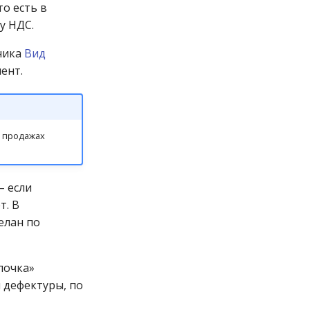
о есть в
у НДС.
ника
Вид
ент.
о продажах
– если
т. В
елан по
алочка»
 дефектуры, по