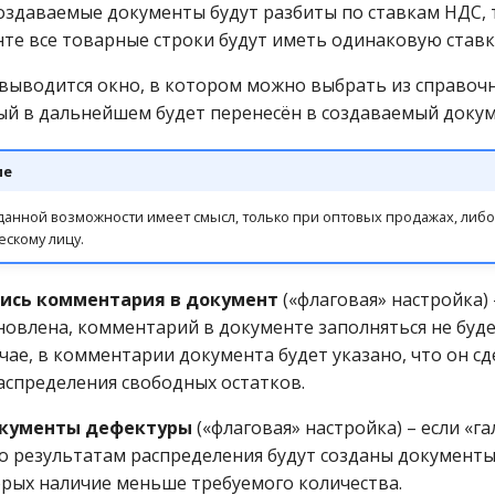
создаваемые документы будут разбиты по ставкам НДС, т
те все товарные строки будут иметь одинаковую ставк
выводится окно, в котором можно выбрать из справоч
рый в дальнейшем будет перенесён в создаваемый докум
ие
анной возможности имеет смысл, только при оптовых продажах, либ
скому лицу.
ись комментария в документ
(«флаговая» настройка) 
новлена, комментарий в документе заполняться не буде
чае, в комментарии документа будет указано, что он сд
аспределения свободных остатков.
окументы дефектуры
(«флаговая» настройка) – если «г
по результатам распределения будут созданы документы
рых наличие меньше требуемого количества.