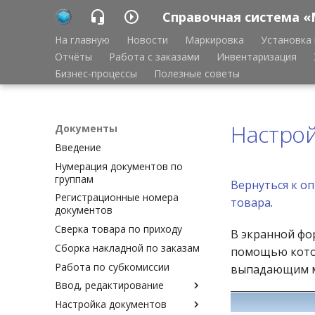
Справочная система «
На главную
Новости
Маркировка
Установка 
Отчёты
Работа с заказами
Инвентаризация
Бизнес-процессы
Полезные советы
Настро
Документы
Введение
Нумерация документов по
группам
Вернуться к о
Регистрационные номера
товара
.
документов
Сверка товара по приходу
В экранной фо
Сборка накладной по заказам
помощью котор
Работа по субкомиссии
выпадающим м
Ввод, редактирование
Настройка документов
Ввод, редактирование