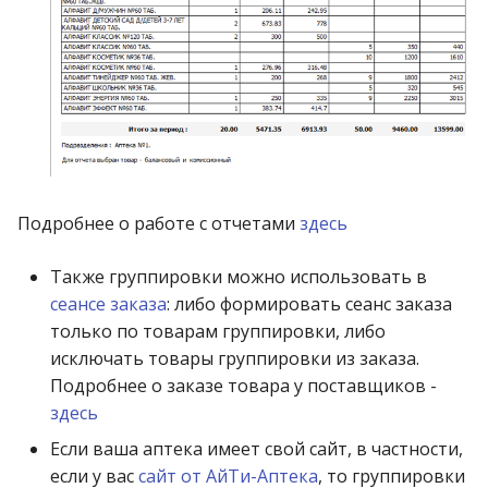
операции»
Реестр документов
2023)
Работа с остатками
Модуль «Торговые
Реестр документов
технологии»
розничного склада
Работа со сроками
годности
Реестр приходов от
поставщика
Работа с фасовкой
товара
Реестр розничных цен
Подробнее о работе с отчетами
здесь
Справочники
Справка о погрешности
Также группировки можно использовать в
ТО
сеансе заказа
: либо формировать сеанс заказа
Услуги
только по товарам группировки, либо
Статотчёт по группам
исключать товары группировки из заказа.
Учет кассовых операций
товара (Генератор)
Подробнее о заказе товара у поставщиков -
Экспорт-импорт
здесь
Формы 7-МЗ, 11-МЗ
данных
Если ваша аптека имеет свой сайт, в частности,
если у вас
сайт от АйТи-Аптека
, то группировки