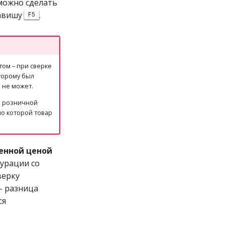
 можно сделать
авишу
.
F5
ом – при сверке
торому был
 не может.
м розничной
по которой товар
енной ценой
урации со
верку
– разница
ся