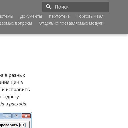
истемы
Документы
Картотека
Торговый зал
Инициализация поиска
аваемые вопросы
Отдельно поставляемые модули
ра в разных
ание цен в
 и исправить
 адресу:
а и расхода
.