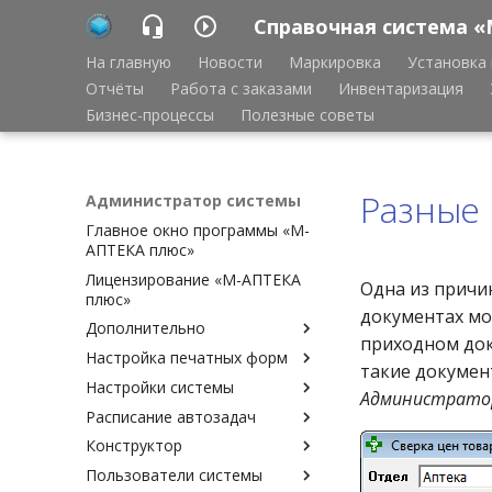
Справочная система «
На главную
Новости
Маркировка
Установка 
Отчёты
Работа с заказами
Инвентаризация
Бизнес-процессы
Полезные советы
Разные 
Администратор системы
Главное окно программы «М-
АПТЕКА плюс»
Лицензирование «М-АПТЕКА
Одна из причин
плюс»
документах мо
Дополнительно
приходном док
Настройка печатных форм
Аварийное восстановление
такие докумен
базы данных Cache
Настройки системы
Настройка печатных форм
Администратор
Ведение копии удалённой
Расписание автозадач
Шаблоны печатных форм
Доверительный вход в
базы данных
(описание)
программу
Конструктор
Расписание автозадач
Удаление старых данных
Шаблоны печатных форм
Доступные документы
Пользователи системы
Периодичность запуска
Доступные задачи
Экспорт, импорт
(привязка)