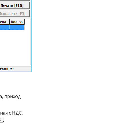
а, приход
ная с НДС,
.
3