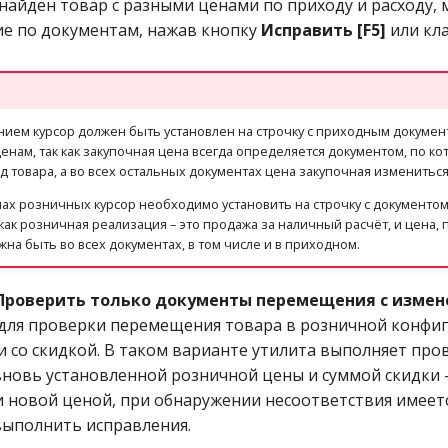
 найден товар с разными ценами по приходу и расходу,
е по документам, нажав кнопку
Исправить [F5]
или кл
ием курсор должен быть установлен на строчку с приходным документ
енам, так как закупочная цена всегда определяется документом, по ко
 товара, а во всех остальных документах цена закупочная измениться
нах розничных курсор необходимо установить на строчку с документо
как розничная реализация – это продажа за наличный расчёт, и цена, 
жна быть во всех документах, в том числе и в приходном.
Проверить только документы перемещения с измен
для проверки перемещения товара в розничной конфиг
и со скидкой. В таком варианте утилита выполняет про
вновь установленной розничной цены и суммой скидки 
и новой ценой, при обнаружении несоответствия имеет
ыполнить исправления.