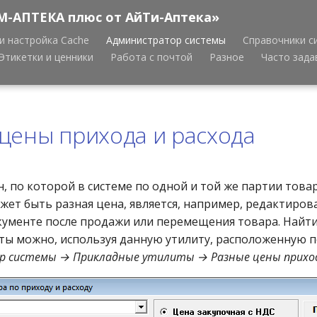
М-АПТЕКА плюс от АйТи-Аптека»
и настройка Cache
Администратор системы
Справочники с
Этикетки и ценники
Работа с почтой
Разное
Часто зад
цены прихода и расхода
, по которой в системе по одной и той же партии това
жет быть разная цена, является, например, редактиров
ументе после продажи или перемещения товара. Найти
ты можно, используя данную утилиту, расположенную по
 системы → Прикладные утилиты → Разные цены приход