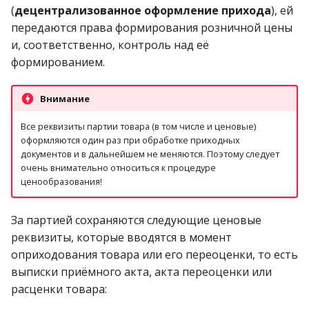
операции»
Реестр документов
(
децентрализованное оформление прихода
2023)
), ей
Работа с остатками
передаются права формирования розничной цены
Модуль «Торговые
Реестр документов
и, соответственно, контроль над её
технологии»
розничного склада
Работа со сроками
формированием.
годности
Реестр приходов от
Внимание
поставщика
Работа с фасовкой
товара
Все реквизиты партии товара (в том числе и ценовые)
Реестр розничных цен
оформляются один раз при обработке приходных
документов и в дальнейшем не меняются. Поэтому следует
Справочники
очень внимательно относиться к процедуре
Справка о погрешности
ценообразования!
ТО
Услуги
За партией сохраняются следующие ценовые
Статотчёт по группам
Учет кассовых операций
реквизиты, которые вводятся в момент
товара (Генератор)
оприходования товара или его переоценки, то есть
Экспорт-импорт
выписки приёмного акта, акта переоценки или
Формы 7-МЗ, 11-МЗ
данных
расценки товара: