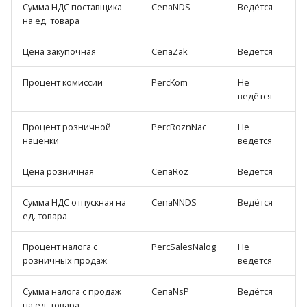
Сумма НДС поставщика
CenaNDS
Ведётся
на ед. товара
Цена закупочная
CenaZak
Ведётся
Процент комиссии
PercKom
Не
ведётся
Процент розничной
PercRoznNac
Не
наценки
ведётся
Цена розничная
CenaRoz
Ведётся
Сумма НДС отпускная на
CenaNNDS
Ведётся
ед. товара
Процент налога с
PercSalesNalog
Не
розничных продаж
ведётся
Сумма налога с продаж
CenaNsP
Ведётся
на ед. товара