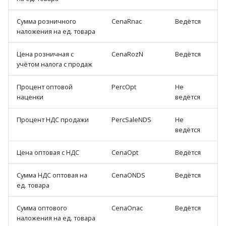
Сумма розничного
CenaRnac
Ведётся
наложения на ед. товара
Цена розничная с
CenaRozN
Ведётся
учётом налога с продаж
Процент оптовой
PercOpt
Не
наценки
ведётся
Процент НДС продажи
PercSaleNDS
Не
ведётся
Цена оптовая с НДС
CenaOpt
Ведётся
Сумма НДС оптовая на
CenaONDS
Ведётся
ед. товара
Сумма оптового
CenaOnac
Ведётся
наложения на ед. товара