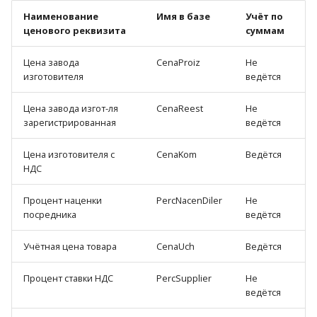
Наименование
Имя в базе
Учёт по
ценового реквизита
суммам
Цена завода
CenaProiz
Не
изготовителя
ведётся
Цена завода изгот-ля
CenaReest
Не
зарегистрированная
ведётся
Цена изготовителя с
CenaKom
Ведётся
НДС
Процент наценки
PercNacenDiler
Не
посредника
ведётся
Учётная цена товара
CenaUch
Ведётся
Процент ставки НДС
PercSupplier
Не
ведётся