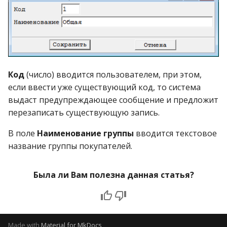
операции»
Реестр документов
2023)
Работа с остатками
Модуль «Торговые
Реестр документов
технологии»
розничного склада
Работа со сроками
годности
Реестр приходов от
Код
(число) вводится пользователем, при этом,
поставщика
Работа с фасовкой
если ввести уже существующий код, то система
товара
выдаст предупреждающее сообщение и предложит
Реестр розничных цен
перезаписать существующую запись.
Справочники
Справка о погрешности
В поле
Наименование группы
вводится текстовое
ТО
Услуги
название группы покупателей.
Статотчёт по группам
Учет кассовых операций
Была ли Вам полезна данная статья?
товара (Генератор)
Экспорт-импорт
Формы 7-МЗ, 11-МЗ
данных
Made with
Material for MkDocs