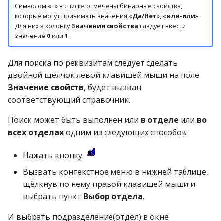
Реестр документов
операции»
Символом «+» в списке отмечены бинарные свойства,
2023)
которые могут принимать значения «
Да/Нет
», «
или-или
».
Работа с остатками
Для них в колонку
Значения свойства
следует ввести
Реестр документов
Модуль «Торговые
значение
0
или
1
.
розничного склада
технологии»
Работа со сроками
годности
Для поиска по реквизитам следует сделать
Реестр приходов от
двойной щелчок левой клавишей мыши на поле
поставщика
Работа с фасовкой
Значение свойств
, будет вызван
товара
соответствующий справочник.
Реестр розничных цен
Справочники
Поиск может быть выполнен или
в отделе
или
во
Справка о погрешности к
всех отделах
одним из следующих способов:
ТО
Услуги
Нажать кнопку
Статотчёт по группам
Учет кассовых операций
Вызвать контекстное меню в нижней таблице,
товара (Генератор)
щёлкнув по нему правой клавишей мыши и
Экспорт-импорт
выбрать пункт
Выбор отдела
.
Формы 7-МЗ, 11-МЗ
данных
И выбрать подразделение(отдел) в окне