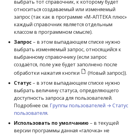
выбрать тот справочник, к которому будет
Источники
относиться создаваемый или изменяемый
финансирования
запрос (так как в программе «М-АПТЕКА плюс»
каждый справочник является отдельным
Категории организаци
классом в программном смысле).
Запрос
– в этом выпадающем списке нужно
Коды врачей
выбрать изменяемый запрос, относящийся к
Контракты на поставку
выбранному справочнику (если запрос
товара
создаётся, поле уже будет заполнено после
обработки нажатия кнопки
(Новый запрос)).
Контрактные цены
Статус
– в этом выпадающем списке нужно
поставщиков
выбрать величину статуса, определяющего
доступность запроса для пользователей.
Курсы валют
Подробнее см.
Группы пользователей → Статус
пользователя
.
Лаборатории
сертификатов
Использовать по умолчанию
– в текущей
версии программы данная «галочка» не