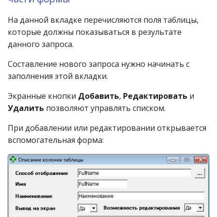
Справочник категорий
На данной вкладке перечисляются поля таблицы,
населения
которые должны показываться в результате
данного запроса.
Справочник лек. средст
Составление нового запроса нужно начинать с
Справочник ЛПУ
заполнения этой вкладки.
Экранные кнопки
Добавить
,
Редактировать
и
Справочник маршруто
Удалить
позволяют управлять списком.
Справочник МНН
При добавлении или редактировании открывается
вспомогательная форма:
Справочник
наименований
Справочник оптовых
наценок
Справочник платежей