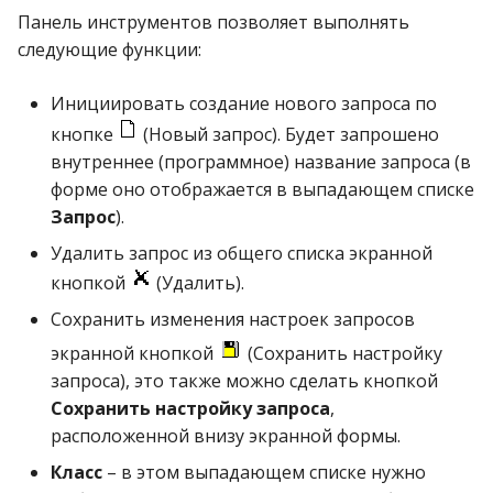
Допустимые % льготы
Панель инструментов позволяет выполнять
следующие функции:
Допустимые значения
НДС
Инициировать создание нового запроса по
кнопке
(Новый запрос). Будет запрошено
Допустимые налоги с
внутреннее (программное) название запроса (в
продаж
форме оно отображается в выпадающем списке
Запрос
).
Единицы измерения
Удалить запрос из общего списка экранной
Единый городской
кнопкой
(Удалить).
классификатор
Сохранить изменения настроек запросов
Заводские штрихкоды
экранной кнопкой
(Сохранить настройку
товара
запроса), это также можно сделать кнопкой
Сохранить настройку запроса
,
Инкассация по
расположенной внизу экранной формы.
подразделениям
Класс
– в этом выпадающем списке нужно