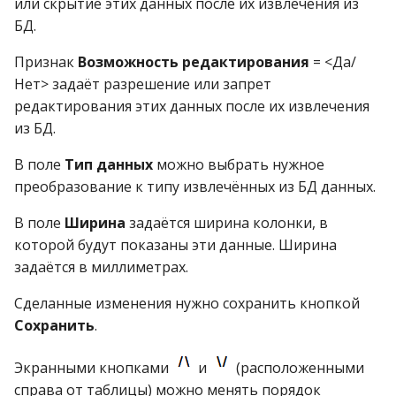
или скрытие этих данных после их извлечения из
БД.
Таблица ставок НДС и
НсП
Признак
Возможность редактирования
= <Да/
Нет> задаёт разрешение или запрет
Товары и производите
редактирования этих данных после их извлечения
из БД.
Торговые технологии
В поле
Тип данных
можно выбрать нужное
Фармгруппы товаров
преобразование к типу извлечённых из БД данных.
Формы выпуска
В поле
Ширина
задаётся ширина колонки, в
которой будут показаны эти данные. Ширина
Ценовые группы товар
задаётся в миллиметрах.
Сделанные изменения нужно сохранить кнопкой
Сохранить
.
Экранными кнопками
и
(расположенными
справа от таблицы) можно менять порядок