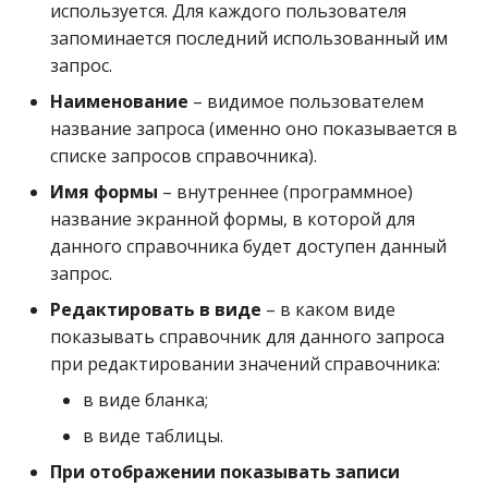
Логические знаки
используется. Для каждого пользователя
запоминается последний использованный им
Наименование валют
запрос.
Наименование
– видимое пользователем
Настройка поставщико
название запроса (именно оно показывается в
через ЭДО
списке запросов справочника).
Имя формы
– внутреннее (программное)
Настройка раскраски
название экранной формы, в которой для
форм
данного справочника будет доступен данный
запрос.
Ограничение наценок д
ЖНВЛС
Редактировать в виде
– в каком виде
показывать справочник для данного запроса
Описание стеллажей
при редактировании значений справочника:
в виде бланка;
Остатки владельцев
дисконто
в виде таблицы.
При отображении показывать записи
Отделения больницы