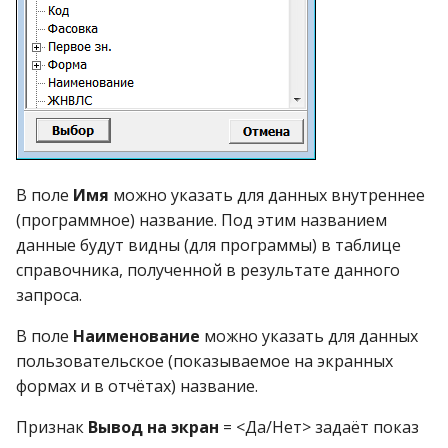
Справочник товаров
Справочник торговых
наценок
Справочник улиц
Справочник услуг
В поле
Имя
можно указать для данных внутреннее
(программное) название. Под этим названием
Справочник физ. лиц
данные будут видны (для программы) в таблице
справочника, полученной в результате данного
Справочник цен
запроса.
спецтовара
В поле
Наименование
можно указать для данных
Справочник ячеек на
пользовательское (показываемое на экранных
стеллажах
формах и в отчётах) название.
Признак
Вывод на экран
= <Да/Нет> задаёт показ
Суммы продаж по врач