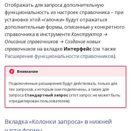
производителей
Отображать для запроса дополнительную
функциональность из настроек справочника – при
Справочник аптечных
установке этой «галочки» будут отражаться
пунктов, аптек
дополнительные формы, описанные у конкретного
справочника в инструменте
Конструктор →
Справочник банков
Описание справочников → Создание новых
справочников
на вкладке
Интерфейс
(см. также
Справочник банковски
Расширение функциональности справочников
).
реквизитов
Внимание
Справочник брендов
Подключённые расширения будут действовать только для
тех запросов, к которым они подключены, а также для
Справочник городов
запроса
Стандартный запрос
(этот запрос не может быть
отредактирован пользователем).
Справочник дозировок
Справочник заболеван
Вкладка «Колонки запроса» в нижней
(МКБ)
части формы