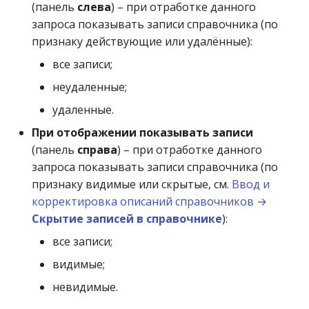
(панель
слева
) – при отработке данного
запроса показывать записи справочника (по
Отсрочки платежей по
признаку действующие или удалённые):
поставке
все записи;
Отсрочки платежей пр
неудаленные;
продаже
удаленные.
При отображении показывать записи
Перечни товаров
(панель
справа
) – при отработке данного
запроса показывать записи справочника (по
Прайс-лист товаров в
признаку видимые или скрытые, см.
Ввод и
баллах
корректировка описаний справочников →
Приказы по
Скрытие записей в справочнике
):
инвентаризации
все записи;
видимые;
Производители товара
невидимые.
Сертификаты