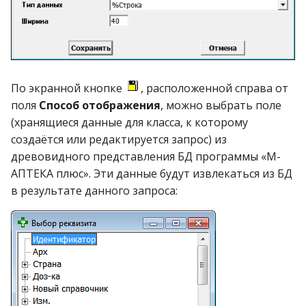
Справочник районов
Справочник регионов
По экранной кнопке
, расположенной справа от
Справочник реестровы
поля
Способ отображения
, можно выбрать поле
цен
(хранящиеся данные для класса, к которому
создаётся или редактируется запрос) из
Справочник спец. групп
древовидного представления БД программы «М-
АПТЕКА плюс». Эти данные будут извлекаться из БД
Справочник стран
в результате данного запроса:
Справочник схем
округления
Справочник типов
доставки