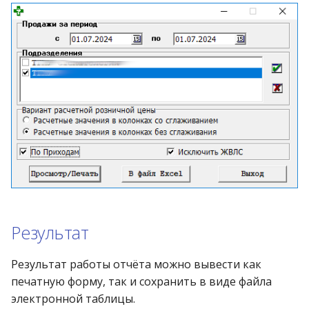
Реестр документов
операции»
2023)
Работа с остатками
Реестр документов
Модуль «Торговые
розничного склада
технологии»
Работа со сроками
годности
Реестр приходов от
поставщика
Работа с фасовкой
товара
Реестр розничных цен
Справочники
Справка о погрешности к
ТО
Услуги
Статотчёт по группам
Учет кассовых операций
Результат
товара (Генератор)
Экспорт-импорт
Результат работы отчёта можно вывести как
Формы 7-МЗ, 11-МЗ
данных
печатную форму, так и сохранить в виде файла
электронной таблицы.