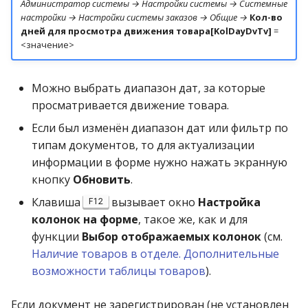
Администратор системы → Настройки системы → Системные
операции»
Реестр документов
2023)
настройки → Настройки системы заказов → Общие →
Кол-во
Работа с остатками
дней для просмотра движения товара[KolDayDvTv]
=
Модуль «Торговые
Реестр документов
<значение>
технологии»
розничного склада
Работа со сроками
годности
Можно выбрать диапазон дат, за которые
Реестр приходов от
просматривается движение товара.
поставщика
Работа с фасовкой
товара
Если был изменён диапазон дат или фильтр по
Реестр розничных цен
типам документов, то для актуализации
Справочники
информации в форме нужно нажать экранную
Справка о погрешности
кнопку
Обновить
.
ТО
Услуги
Клавиша
вызывает окно
Настройка
F12
колонок на форме
, такое же, как и для
Статотчёт по группам
Учет кассовых операций
функции
Выбор отображаемых колонок
(см.
товара (Генератор)
Наличие товаров в отделе. Дополнительные
Экспорт-импорт
возможности таблицы товаров
).
Формы 7-МЗ, 11-МЗ
данных
Если документ не зарегистрирован (не установлен