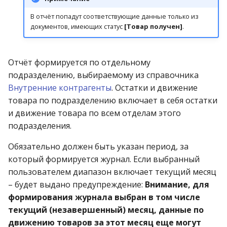
Реестр документов
операции»
2023)
В отчёт попадут соответствующие данные только из
Работа с остатками
документов, имеющих статус
[Товар получен]
.
Реестр документов
Модуль «Торговые
розничного склада
технологии»
Работа со сроками
годности
Отчёт формируется по отдельному
Реестр приходов от
подразделению, выбираемому из справочника
поставщика
Работа с фасовкой
Внутренние контрагенты
. Остатки и движение
товара
товара по подразделению включает в себя остатки
Реестр розничных цен
и движение товара по всем отделам этого
Справочники
подразделения.
Справка о погрешности к
ТО
Услуги
Обязательно должен быть указан период, за
который формируется журнал. Если выбранный
Статотчёт по группам
Учет кассовых операций
пользователем диапазон включает текущий месяц
товара (Генератор)
– будет выдано предупреждение:
Внимание, для
Экспорт-импорт
формирования журнала выбран в том числе
Формы 7-МЗ, 11-МЗ
данных
текущий (незавершенный) месяц, данные по
движению товаров за этот месяц еще могут