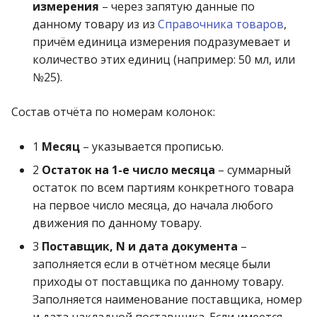
измерения
– через запятую данные по
данному товару из из
Справочника товаров
,
причём единица измерения подразумевает и
количество этих единиц (например: 50 мл, или
№25).
Состав отчёта по номерам колонок:
1
Месяц
– указывается прописью.
2
Остаток на 1-е число месяца
– суммарный
остаток по всем партиям конкретного товара
на первое число месяца, до начала любого
движения по данному товару.
3
Поставщик, N и дата документа
–
заполняется если в отчётном месяце были
приходы от поставщика по данному товару.
Заполняется наименование поставщика, номер
и дата накладной поставщика. Если имеется