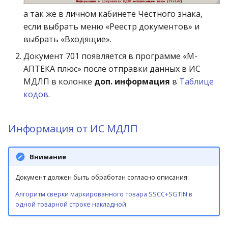
операции»
Реестр документов
2023)
а так же в личном кабинете Честного знака,
Работа с остатками
если выбрать меню «Реестр документов» и
Модуль «Торговые
Реестр документов
выбрать «Входящие».
технологии»
розничного склада
Работа со сроками
годности
Документ 701 появляется в программе «М-
Реестр приходов от
АПТЕКА плюс» после отправки данных в ИС
поставщика
Работа с фасовкой
МДЛП в колонке
доп. информация
в
Таблице
товара
кодов
.
Реестр розничных цен
Справочники
Информация от ИС МДЛП
Справка о погрешности
ТО
Услуги
Внимание
Статотчёт по группам
Учет кассовых операций
Документ должен быть обработан согласно описания:
товара (Генератор)
Экспорт-импорт
Алгоритм сверки маркированного товара SSCC+SGTIN в
Формы 7-МЗ, 11-МЗ
данных
одной товарной строке накладной