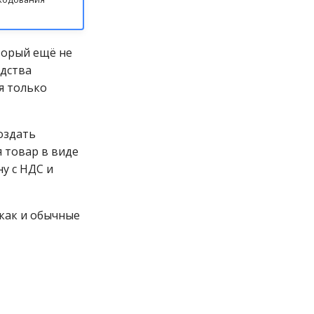
торый ещё не
едства
я только
оздать
я товар в виде
у с НДС и
 как и обычные