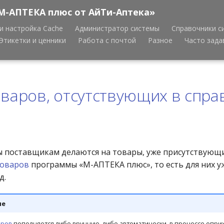
М-АПТЕКА плюс от АйТи-Аптека»
и настройка Cache
Администратор системы
Справочники с
Этикетки и ценники
Работа с почтой
Разное
Часто зад
оваров, отсутствующих в спр
ы поставщикам делаются на товары, уже присутствующ
товаров
программы «М-АПТЕКА плюс», то есть для них у
д.
ие
аров
пополняется либо вручную, либо автоматически, в процессе опр