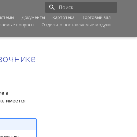
истемы
Документы
Картотека
Торговый зал
Инициализация поиска
аваемые вопросы
Отдельно поставляемые модули
авочнике
ие в
же имеется
иходования