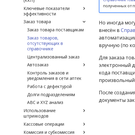
(ККП)
Производство
разными юр. лицами
Аптека.ру, Здравсити
Оформление недопоставки
полученных от п
Ключевые показатели
Приходование ингредиентов
Продажа товара между
товара
эффективности
разными юр. лицами
Продажа готовых форм и
Заказ товара
разовых рецептов
Система мотивации
Но иногда мог
персонала по показателям
внесён в
Справ
Заказ товара поставщикам
KPI. Методология
автоматизации
Заказ товаров,
внедрения системы
отсутствующих в
мотивации по KPI в аптеках.
вручную (по к
справочнике
Ввод данных и настройка
Централизованный заказ
показателей
Для заказа то
электронный 
Автозаказ
Отчёты по ключевым
показателям
кода поставщи
Контроль заказов и
Автоматизация заказа
эффективности
уведомления в сети аптек
произвольный 
Работа с дефектурой
После создани
Долги подразделениям
документы зак
ABC и XYZ анализ
Использование
штрихкодов
Кассовые операции
Выбор штрихкодов -
внутренние или заводские
Комиссия и субкомиссия
Кассовые операции в