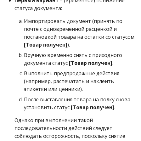
Первый вариант
– (временное) понижение
операции»
Реестр документов
2023)
статуса документа:
Модуль «Торговые
Реестр документов
Импортировать документ (принять по
технологии»
розничного склада
почте с одновременной расценкой и
постановкой товара на остатки со статусом
Реестр приходов от
[Товар получен]
).
поставщика
Вручную временно снять с приходного
документа статус
[Товар получен]
.
Реестр розничных цен
Выполнить предпродажные действия
Справка о погрешности
(например, распечатать и наклеить
ТО
этикетки или ценники).
После выставления товара на полку снова
Статотчёт по группам
установить статус
[Товар получен]
.
товара (Генератор)
Однако при выполнении такой
Формы 7-МЗ, 11-МЗ
последовательности действий следует
соблюдать осторожность, поскольку снятие