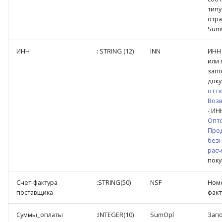
типу
отра
Sum
ИНН
: STRING (12)
INN
ИНН
или 
запо
док
от п
Возв
- ИН
Опт
Про
без
расч
поку
Счет-фактура
:STRING(50)
NSF
Номе
поставщика
факт
Суммы_оплаты
:INTEGER(10)
SumOpl
Запо