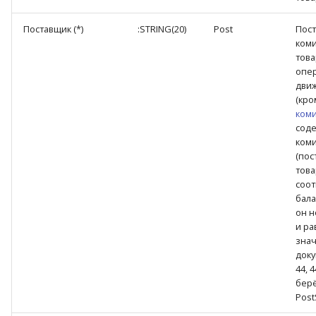
Поставщик (*)
:STRING(20)
Post
Пост
ком
това
опе
дви
(кр
ком
соде
ком
(пос
това
соо
бала
он н
и ра
знач
доку
44, 
берё
Post