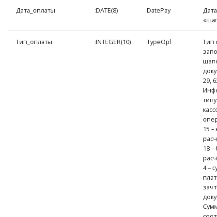
Дата_оплаты
:DATE(8)
DatePay
Дата
«шап
Тип_оплаты
:INTEGER(10)
TypeOpl
Тип 
запо
шапо
доку
29, 6
Инф
типу
кас
опе
15 –
расч
18 –
расч
4 – 
плат
зач
доку
Сумм
соо