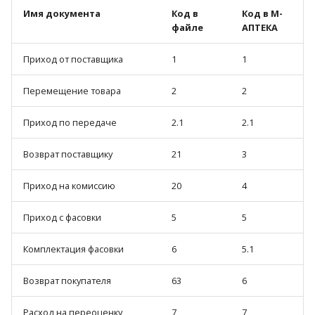
Имя документа
Код в
Код в М-
файле
АПТЕКА
Приход от поставщика
1
1
Перемещение товара
2
2
Приход по передаче
2.1
2.1
Возврат поставщику
21
3
Приход на комиссию
20
4
Приход с фасовки
5
5
Комплектация фасовки
6
5.1
Возврат покупателя
63
6
Расход на переоценку
7
7