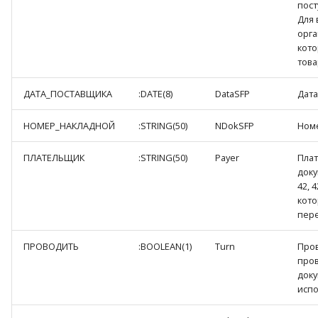
пост
Для 
орга
кото
това
ДАТА_ПОСТАВЩИКА
:DATE(8)
DataSFP
Дата
НОМЕР_НАКЛАДНОЙ
:STRING(50)
NDokSFP
Номе
ПЛАТЕЛЬЩИК
:STRING(50)
Payer
Плат
доку
42, 
кот
пере
ПРОВОДИТЬ
:BOOLEAN(1)
Turn
Пров
про
доку
испо