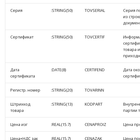
Серия
:STRING(50)
TOVSERIAL
Серия п
из стро
докумен
Сертификат
:STRING(50)
TOVCERTIF
Информа
сертифи
товара и
приходн
Дата
:DATE(8)
CERTIFEND
Дата ок
сертификата
сертифи
Регистр. номер
:STRING(20)
TOVARINN
Штрихкод
:STRING(13)
KODPART
Внутрен
товара
партии т
Цена изг
:REAL(15.7)
CENAPROIZ
Цена пр
Цена+НДС зак
:REAL(15.7)
CENAZAK
Цена по