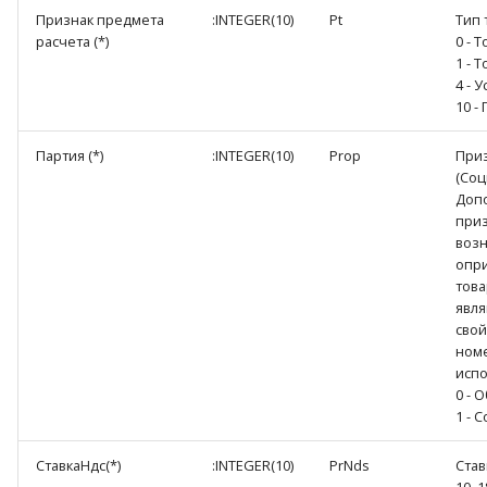
Признак предмета
:INTEGER(10)
Pt
Тип 
расчета (*)
0 - Т
1 - Т
4 - У
10 -
Партия (*)
:INTEGER(10)
Prop
Приз
(Соц
Доп
приз
возн
опр
това
явл
свой
номе
испо
0 - 
1 - 
СтавкаНдс(*)
:INTEGER(10)
PrNds
Став
10, 1