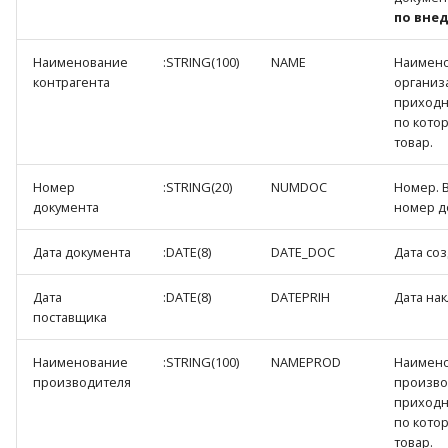
по вне
Наименование
:STRING(100)
NAME
Наимен
контрагента
организ
приходн
по кото
товар.
Номер
:STRING(20)
NUMDOC
Номер. 
документа
номер д
Дата документа
:DATE(8)
DATE_DOC
Дата со
Дата
:DATE(8)
DATEPRIH
Дата на
поставщика
Наименование
:STRING(100)
NAMEPROD
Наимен
производителя
произво
приходн
по кото
товар.