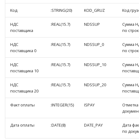
Код
:STRING(20)
KOD_GRUZ
Код груз
НДС
:REAL(15.7)
NDSSUP
Сумма Н
поставщика
по строк
НДС
:REAL(15.7)
NDSSUP_0
Сумма Н
поставщика 0
по строк
НДС
:REAL(15.7)
NDSSUP_10
Сумма Н
поставщика 10
поставщи
НДС
:REAL(15.7)
NDSSUP_20
Сумма Н
поставщика 20
поставщи
Факт оплаты
:INTEGER(15)
ISPAY
Отметка
докумен
Дата оплаты
:DATE(8)
DATE_PAY
Дата фа
по докум