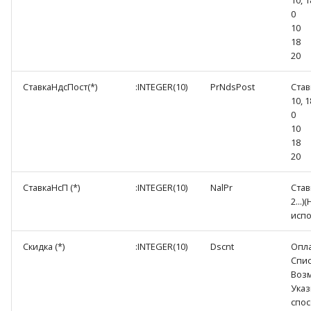
0
10
18
20
СтавкаНдсПост(*)
:INTEGER(10)
PrNdsPost
Став
10, 1
0
10
18
20
СтавкаНсП (*)
:INTEGER(10)
NalPr
Ставк
2...)
испо
Скидка (*)
:INTEGER(10)
Dscnt
Опл
Спис
Воз
Указ
спос