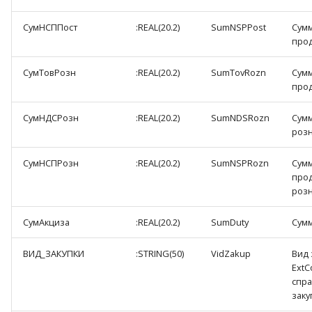
СумНСППост
:REAL(20.2)
SumNSPPost
Сумм
прод
СумТовРозн
:REAL(20.2)
SumTovRozn
Сумм
про
СумНДСРозн
:REAL(20.2)
SumNDSRozn
Сумм
розн
СумНСПРозн
:REAL(20.2)
SumNSPRozn
Сумм
прод
розн
СумАкциза
:REAL(20.2)
SumDuty
Сумм
ВИД_ЗАКУПКИ
:STRING(50)
VidZakup
Вид 
ExtC
спра
заку