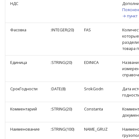
НДС
Дополни
Пояснен
→ пункт 
Фасовка
:INTEGER(20)
FAS
Количес
которые
раздели
товара 
Единица
:STRING(20)
EDINICA
Названи
измерен
справоч
СрокГодности
:DATE(8)
SrokGodn
Дата ис
годности
Комментарий
:STRING(20)
Constanta
Коммент
докумен
Наименование
:STRING(100)
NAME_GRUZ
Наимен
грузопо