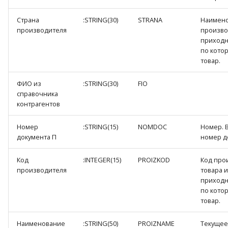
Страна
:STRING(30)
STRANA
Наимено
производителя
произво
приходн
по кото
товар.
ФИО из
:STRING(30)
FIO
справочника
контрагентов
Номер
:STRING(15)
NOMDOC
Номер. 
документа П
номер д
Код
:INTEGER(15)
PROIZKOD
Код про
производителя
товара и
приходн
по кото
товар.
Наименование
:STRING(50)
PROIZNAME
Текущее