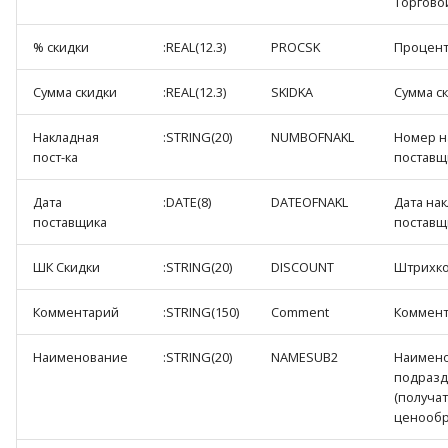
Торгово
% скидки
:REAL(12.3)
PROCSK
Процент
Сумма скидки
:REAL(12.3)
SKIDKA
Сумма ск
Накладная
:STRING(20)
NUMBOFNAKL
Номер н
пост-ка
поставщ
Дата
:DATE(8)
DATEOFNAKL
Дата на
поставщика
поставщ
ШК Скидки
:STRING(20)
DISCOUNT
Штрихко
Комментарий
:STRING(150)
Comment
Коммент
Наименование
:STRING(20)
NAMESUB2
Наимен
подразд
(получат
ценообр