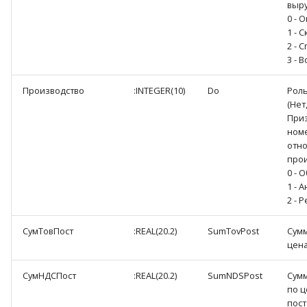
выру
0 - 
1 - С
2 - 
3 - 
Производство
:INTEGER(10)
Do
Рол
(Нет
При
ном
отн
прои
0 - 
1 - А
2 - 
СумТовПост
:REAL(20.2)
SumTovPost
Сумм
цена
СумНДСПост
:REAL(20.2)
SumNDSPost
Сумм
по 
пост