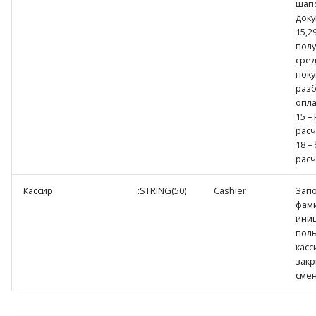
шапо
доку
15,2
пол
сред
поку
разб
опла
15 –
расч
18 –
расч
Кассир
:STRING(50)
Cashier
Зап
фам
ини
поль
касс
закр
смен