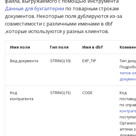
файла, выгружаемого с помощью инструмента
Данные для бухгалтерии
по товарным строкам
документов. Некоторые поля дублируются из-за
совместимости с различными именами в dbf
,которые используются у разных клиентов.
Имя поля
Тип поля
Имя в dbf
Коммен
Вид документа
:STRING(10)
EXP_TIP
Тип док
Подробн
типов э
документ
Код
:STRING(15)
CODE
Код
контрагента
поставщ
по спра
контраг
поступил
Организ
аптеки з
докумен