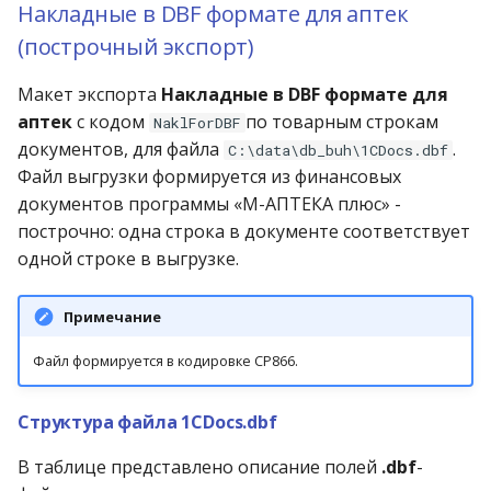
Накладные в DBF формате для аптек
(построчный экспорт)
Макет экспорта
Накладные в DBF формате для
аптек
с кодом
по товарным строкам
NaklForDBF
документов, для файла
.
C:\data\db_buh\1CDocs.dbf
Файл выгрузки формируется из финансовых
документов программы «М-АПТЕКА плюс» -
построчно: одна строка в документе соответствует
одной строке в выгрузке.
Примечание
Файл формируется в кодировке CP866.
Структура файла 1CDocs.dbf
В таблице представлено описание полей
.dbf
-