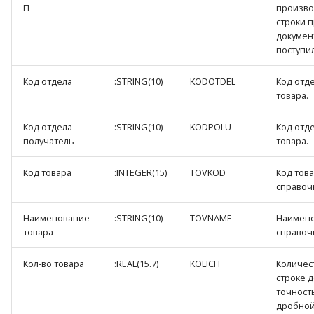
П
произво
строки 
докумен
поступил
Код отдела
:STRING(10)
KODOTDEL
Код отд
товара.
Код отдела
:STRING(10)
KODPOLU
Код отд
получатель
товара.
Код товара
:INTEGER(15)
TOVKOD
Код тов
справоч
Наименование
:STRING(10)
TOVNAME
Наимено
товара
справоч
Кол-во товара
:REAL(15.7)
KOLICH
Количес
строке д
точность
дробной