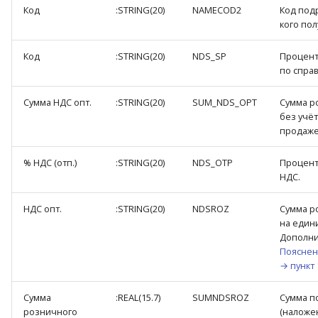
Код
:STRING(20)
NAMECOD2
Код под
кого пол
Код
:STRING(20)
NDS_SP
Процент
по спра
Сумма НДС опт.
:STRING(20)
SUM_NDS_OPT
Сумма р
без учёт
продаже
% НДС (отп.)
:STRING(20)
NDS_OTP
Процент
НДС.
НДС опт.
:STRING(20)
NDSROZ
Сумма р
на едини
Дополни
Пояснен
→ пункт 
Сумма
:REAL(15.7)
SUMNDSROZ
Сумма п
розничного
(наложе