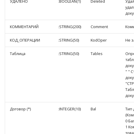
УДАЛЕНО
:BOOLEAN(1)
Deleted
Удал
уда
доку
КОММЕНТАРИЙ
:STRING(200)
Comment
Ком
КОД_ОПЕРАЦИИ
:STRING(50)
KodOper
Не з
Таблица
:STRING(50)
Tables
Опр
табл
доку
" " 
доку
"СТ
Табл
доку
Договор (*)
:INTEGER(10)
Bal
Тип 
(Ком
0 Ба
1 К
това