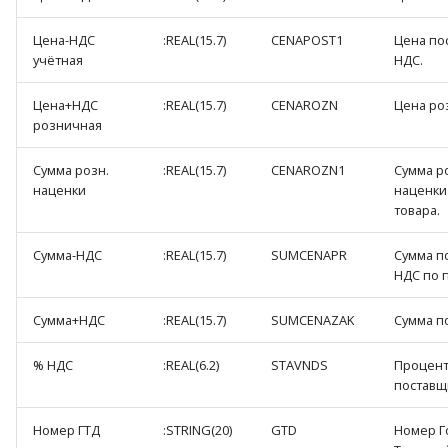
Цена-НДС
:REAL(15.7)
CENAPOST1
Цена по
учётная
НДС.
Цена+НДС
:REAL(15.7)
CENAROZN
Цена ро
розничная
Сумма розн.
:REAL(15.7)
CENAROZN1
Сумма р
наценки
наценки
товара.
Сумма-НДС
:REAL(15.7)
SUMCENAPR
Сумма п
НДС по 
Сумма+НДС
:REAL(15.7)
SUMCENAZAK
Сумма п
% НДС
:REAL(6.2)
STAVNDS
Процент
поставщ
Номер ГТД
:STRING(20)
GTD
Номер Г