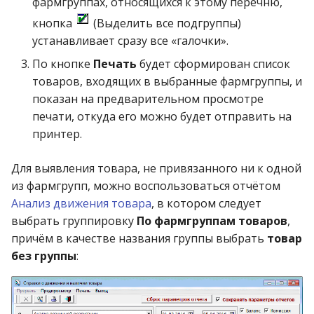
фармгруппах, относящихся к этому перечню,
кнопка
(Выделить все подгруппы)
Справочник районов
устанавливает сразу все «галочки».
По кнопке
Печать
будет сформирован список
Справочник регионов
товаров, входящих в выбранные фармгруппы, и
показан на предварительном просмотре
Справочник реестровых
печати, откуда его можно будет отправить на
цен
принтер.
Справочник спец. групп
Для выявления товара, не привязанного ни к одной
из фармгрупп, можно воспользоваться отчётом
Справочник стран
Анализ движения товара
, в котором следует
выбрать группировку
По фармгруппам товаров
,
Справочник схем
округления
причём в качестве названия группы выбрать
товар
без группы
:
Справочник типов
доставки