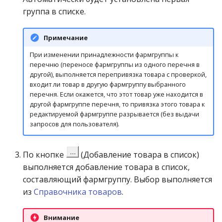
операции»
Реестр документов
Группы поставщиков
2023)
группа в списке.
Работа с остатками
Модуль «Торговые
Реестр документов
Группы прибыльности
Примечание
технологии»
розничного склада
Работа со сроками
Группы производителей
годности
При изменении принадлежности фармгруппы к
Реестр приходов от
перечню (переносе фармгруппы из одного перечня в
другой), выполняется перепривязка товара с проверкой,
поставщика
Диапазоны сроков
Работа с фасовкой
входит ли товар в другую фармгруппу выбранного
годности
товара
перечня. Если окажется, что этот товар уже находится в
Реестр розничных цен
другой фармгруппе перечня, то привязка этого товара к
Диапазоны технических
Справочники
редактируемой фармгруппе разрывается (без выдачи
запросов для пользователя).
Справка о погрешности
штрихкодов
ТО
Услуги
Договора (контракты) с
По кнопке
(Добавление товара в список)
Статотчёт по группам
организациями
Учет кассовых операций
выполняется добавление товара в список,
товара (Генератор)
составляющий фармгруппу. Выбор выполняется
Документы поставщика и
Экспорт-импорт
из
Справочника товаров
.
Формы 7-МЗ, 11-МЗ
системы
данных
Внимание