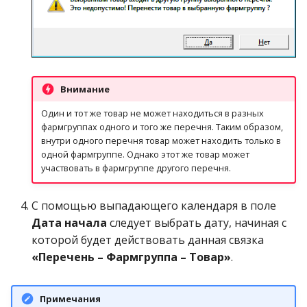
Источники
финансирования
Категории организаций
Внимание
Коды врачей
Один и тот же товар не может находиться в разных
фармгруппах одного и того же перечня. Таким образом,
Контракты на поставку
внутри одного перечня товар может находить только в
товара
одной фармгруппе. Однако этот же товар может
участвовать в фармгруппе другого перечня.
Контрактные цены
поставщиков
С помощью выпадающего календаря в поле
Дата начала
следует выбрать дату, начиная с
Курсы валют
которой будет действовать данная связка
«Перечень – Фармгруппа – Товар»
.
Лаборатории
сертификатов
Примечания