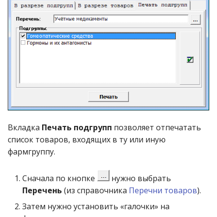
Справочник категорий
населения
Справочник лек. средств
Справочник ЛПУ
Справочник маршрутов
Справочник МНН
Вкладка
Печать подгрупп
позволяет отпечатать
список товаров, входящих в ту или иную
Справочник
фармгруппу.
наименований
Сначала по кнопке
нужно выбрать
Справочник оптовых
Перечень
(из справочника
Перечни товаров
).
наценок
Затем нужно установить «галочки» на
Справочник платежей