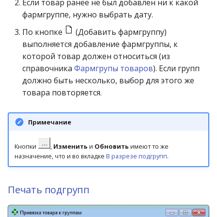
Если товар ранее не был добавлен ни к какой
производителей
фармгруппе, нужно выбрать дату.
Справочник аптечных
По кнопке
(Добавить фармгруппу)
пунктов, аптек
выполняется добавление фармгруппы, к
которой товар должен относиться (из
Справочник банков
справочника
Фармгрупы товаров
). Если групп
должно быть несколько, выбор для этого же
Справочник банковских
товара повторяется.
реквизитов
Примечание
Справочник брендов
Кнопки
,
Изменить
и
Обновить
имеют то же
Справочник городов
назначение, что и во вкладке
В разрезе подгрупп
.
Справочник дозировок
Печать подгрупп
Справочник заболеваний
(МКБ)