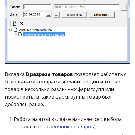
Отсрочки платежей по
поставке
Отсрочки платежей при
продаже
Перечни товаров
Прайс-лист товаров в
Вкладка
В разрезе товаров
позволяет работать с
баллах
отдельными товарами: добавить один и тот же
товар в несколько различных фармгрупп или
Приказы по
посмотреть, в какие фармгруппы товар был
инвентаризации
добавлен ранее.
Производители товара
Работа на этой вкладке начинается с выбора
товара (из
Справочника товаров
).
Сертификаты