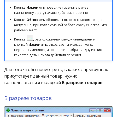
Логические знаки
Кнопка
Изменить
позволяет сменить ранее
назначенную дату начала действия перечня.
Наименование валют
Кнопка
Обновить
обновляет окно со списком товара
(актуально, при коллективной работе сразу с нескольких
Настройка поставщиков
рабочих мест).
через ЭДО
Кнопка
, расположенная между календарём и
кнопкой
Изменить
, открывает список дат когда
Настройка раскраски
перечень менялся, и позволяет выбрать одну из них в
форм
качестве даты начала действия перечня.
Ограничение наценок для
Для того чтобы посмотреть, в каких фармгруппах
ЖНВЛС
присутствует данный товар, нужно
воспользоваться вкладкой
В разрезе товаров
.
Описание стеллажей
В разрезе товаров
Остатки владельцев
дисконто
Отделения больницы