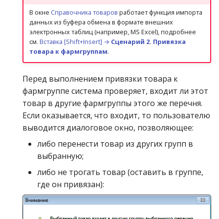
Допустимые % льготы
В окне
Справочника товаров
работает функция импорта
данных из буфера обмена в формате внешних
Допустимые значения
электронных таблиц (например, MS Excel), подробнее
НДС
см.
Вставка [Shift+Insert] →
Сценарий 2. Привязка
товара к фармгруппам
.
Допустимые налоги с
продаж
Перед выполнением привязки товара к
фармгруппе система проверяет, входит ли этот
Единицы измерения
товар в другие фармгруппы этого же перечня.
Если оказывается, что входит, то пользователю
Единый городской
выводится диалоговое окно, позволяющее:
классификатор
либо перенести товар из других групп в
выбранную;
Заводские штрихкоды
товара
либо не трогать товар (оставить в группе,
где он привязан):
Инкассация по
подразделениям