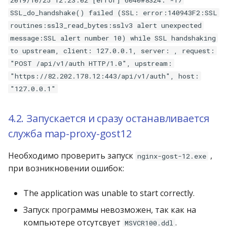
2019/10/25 12:23:02 [error] 6040#8324: *17
операции»
Реестр документов
2023)
SSL_do_handshake() failed (SSL: error:140943F2:SSL
routines:ssl3_read_bytes:sslv3 alert unexpected
Модуль «Торговые
Реестр документов
message:SSL alert number 10) while SSL handshaking
технологии»
розничного склада
to upstream, client: 127.0.0.1, server: , request:
"POST /api/v1/auth HTTP/1.0", upstream:
Реестр приходов от
"https://82.202.178.12:443/api/v1/auth", host:
поставщика
"127.0.0.1"
Реестр розничных цен
4.2. Запускается и сразу останавливается
Справка о погрешности
служба map-proxy-gost12
ТО
Необходимо проверить запуск
,
nginx-gost-12.exe
Статотчёт по группам
при возникновении ошибок:
товара (Генератор)
The application was unable to start correctly.
Формы 7-МЗ, 11-МЗ
Запуск программы невозможен, так как на
компьютере отсутсвует
.
MSVCR100.ddl