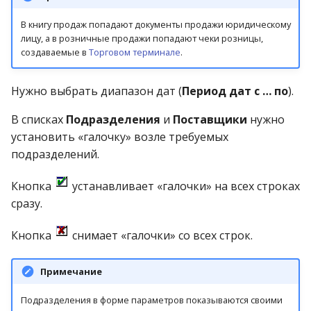
операции»
2023)
Работа с остатками
В книгу продаж попадают документы продажи юридическому
лицу, а в розничные продажи попадают чеки розницы,
Модуль «Торговые
создаваемые в
Торговом терминале
.
технологии»
Работа со сроками
годности
Нужно выбрать диапазон дат (
Период дат с … по
).
Работа с фасовкой
В списках
Подразделения
и
Поставщики
нужно
товара
установить «галочку» возле требуемых
подразделений.
Справочники
Кнопка
устанавливает «галочки» на всех строках
Услуги
сразу.
Учет кассовых операций
Кнопка
снимает «галочки» со всех строк.
Экспорт-импорт
Примечание
данных
Подразделения в форме параметров показываются своими