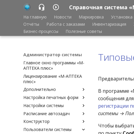
Справочная система «
На главную
Новости
Маркировка
Установка 
Отчёты
Работа с заказами
Инвентаризация
Бизнес-процессы
Полезные советы
Типовы
Администратор системы
Главное окно программы «М-
АПТЕКА плюс»
Лицензирование «М-АПТЕКА
Предварительн
плюс»
Дополнительно
В программе «
Настройка печатных форм
Аварийное восстановление
сообщения дл
базы данных Cache
Настройки системы
Настройка печатных форм
регистрации п
Ведение копии удалённой
системы → По
Расписание автозадач
Шаблоны печатных форм
Доверительный вход в
базы данных
(описание)
программу
Конструктор
Расписание автозадач
Удаление старых данных
Чтобы выбрат
Шаблоны печатных форм
Доступные документы
Пользователи системы
Периодичность запуска
Доступные задачи
Экспорт, импорт
(привязка)
по пункту
Соо