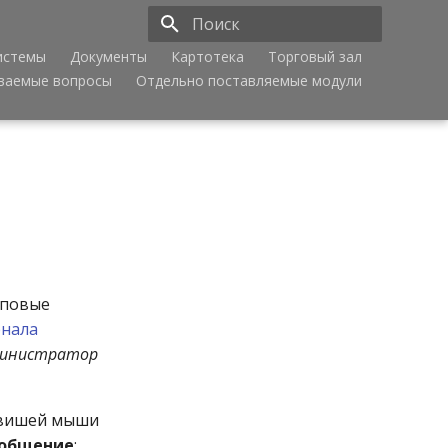
истемы
Документы
Картотека
Торговый зал
Инициализация поиска
аваемые вопросы
Отдельно поставляемые модули
иповые
нала
инистратор
авишей мыши
ообщение
: