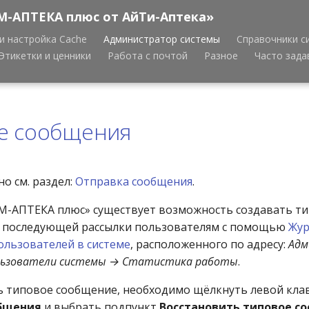
М-АПТЕКА плюс от АйТи-Аптека»
и настройка Cache
Администратор системы
Справочники с
Этикетки и ценники
Работа с почтой
Разное
Часто зад
е сообщения
о см. раздел:
Отправка сообщения
.
М-АПТЕКА плюс» существует возможность создавать т
я последующей рассылки пользователям с помощью
Жур
ользователей в системе
, расположенного по адресу:
Адм
льзователи системы → Статистика работы
.
ь типовое сообщение, необходимо щёлкнуть левой кл
бщения
и выбрать подпункт
Восстановить типовое с