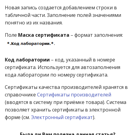
операции»
Реестр документов
2023)
Новая запись создается добавлением строки в
Работа с остатками
табличной части. Заполнение полей значениями
Модуль «Торговые
Реестр документов
понятно из их названия.
технологии»
розничного склада
Работа со сроками
годности
Поле
Маска сертификата
– формат заполнения:
Реестр приходов от
поставщика
Работа с фасовкой
товара
Код лаборатории
– код, указанный в номере
Реестр розничных цен
сертификата. Используется для автозаполнения
Справочники
кода лаборатории по номеру сертификата.
Справка о погрешности
ТО
Услуги
Сертификаты качества производителей хранятся в
справочнике
Сертификаты производителей
Статотчёт по группам
Учет кассовых операций
(вводятся в систему при приёмке товара). Система
товара (Генератор)
позволяет хранить сертификаты в электронной
Экспорт-импорт
форме (см.
Электронный сертификат
).
Формы 7-МЗ, 11-МЗ
данных
Была ли Вам полезна данная статья?