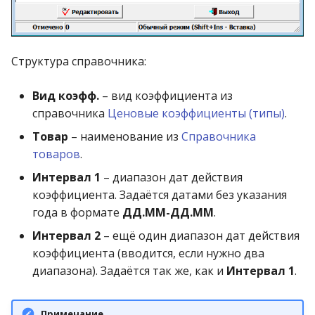
операции»
Реестр документов
Группы поставщиков
2023)
Работа с остатками
Модуль «Торговые
Реестр документов
Группы прибыльности
технологии»
розничного склада
Работа со сроками
Структура справочника:
Группы производителей
годности
Реестр приходов от
Вид коэфф.
– вид коэффициента из
поставщика
Диапазоны сроков
Работа с фасовкой
справочника
Ценовые коэффициенты (типы)
.
годности
товара
Товар
– наименование из
Справочника
Реестр розничных цен
товаров
.
Диапазоны технических
Справочники
Интервал 1
– диапазон дат действия
Справка о погрешности
штрихкодов
коэффициента. Задаётся датами без указания
ТО
Услуги
года в формате
ДД.ММ-ДД.ММ
.
Договора (контракты) с
Статотчёт по группам
организациями
Учет кассовых операций
Интервал 2
– ещё один диапазон дат действия
товара (Генератор)
коэффициента (вводится, если нужно два
Документы поставщика и
Экспорт-импорт
диапазона). Задаётся так же, как и
Интервал 1
.
Формы 7-МЗ, 11-МЗ
системы
данных
Примечание