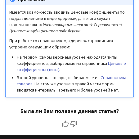
Допустимые % льготы
Имеется возможность вводить ценовые коэффициенты по
Допустимые значения
подразделениям в виде «дерева», для этого служит
НДС
отдельное окно:
Учёт товарных запасов → Справочники →
Ценовые коэффициенты в виде дерева
.
Допустимые налоги с
При работе со справочником, «дерево» справочника
продаж
устроено следующим образом:
На первом (самом верхнем) уровне находятся типы
Единицы измерения
коэффициентов, выбираемые из справочника
Ценовые
коэффициенты (типы)
.
Единый городской
Второй уровень – товары, выбираемые из
Справочника
классификатор
товаров
. На этом же уровне в правой части формы
вводятся интервалы. Третьего и более уровней нет.
Заводские штрихкоды
товара
Была ли Вам полезна данная статья?
Инкассация по
подразделениям