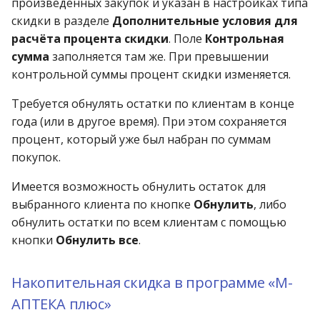
произведенных закупок и указан в настройках типа
операции»
Реестр документов
2023)
скидки в разделе
Дополнительные условия для
Работа с остатками
расчёта процента скидки
. Поле
Контрольная
Модуль «Торговые
Реестр документов
сумма
заполняется там же. При превышении
технологии»
розничного склада
Работа со сроками
контрольной суммы процент скидки изменяется.
годности
Реестр приходов от
Требуется обнулять остатки по клиентам в конце
поставщика
Работа с фасовкой
года (или в другое время). При этом сохраняется
товара
процент, который уже был набран по суммам
Реестр розничных цен
покупок.
Справочники
Справка о погрешности
Имеется возможность обнулить остаток для
ТО
Услуги
выбранного клиента по кнопке
Обнулить
, либо
обнулить остатки по всем клиентам с помощью
Статотчёт по группам
Учет кассовых операций
кнопки
Обнулить все
.
товара (Генератор)
Экспорт-импорт
Накопительная скидка в программе «М-
Формы 7-МЗ, 11-МЗ
данных
АПТЕКА плюс»