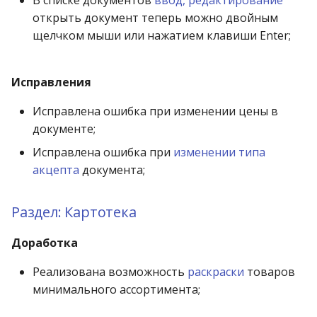
В списке документов
ввод, редактирование
открыть документ теперь можно двойным
щелчком мыши или нажатием клавиши Enter;
MAP-
16587
Исправления
Исправлена ошибка при изменении цены в
документе;
MAP-16513
Исправлена ошибка при
изменении типа
акцепта
документа;
MAP-16538
Раздел:
Картотека
Доработка
Реализована возможность
раскраски
товаров
минимального ассортимента;
MAP-16581