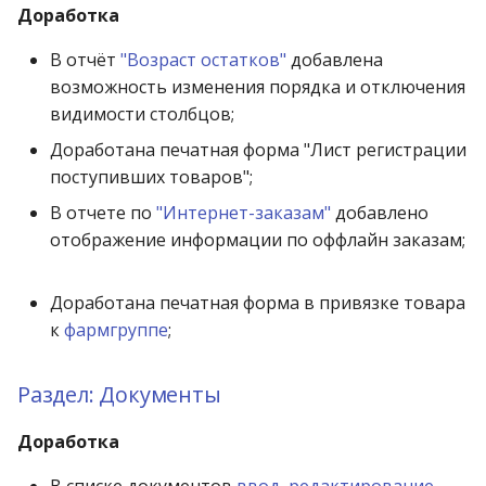
операции»
Реестр документов
Доработка
Работа с остатками
В отчёт
"Возраст остатков"
добавлена
Модуль «Торговые
Реестр документов
возможность изменения порядка и отключения
технологии»
розничного склада
Работа со сроками
видимости столбцов;
годности
MAP-16507
Реестр приходов от
Доработана печатная форма "Лист регистрации
поставщика
Работа с фасовкой
поступивших товаров";
MAP-16558
товара
В отчете по
"Интернет-заказам"
добавлено
Реестр розничных цен
отображение информации по оффлайн заказам;
Справочники
Справка о погрешности
MAP-16590
ТО
Доработана печатная форма в привязке товара
Услуги
к
фармгруппе
;
MAP-16597
Статотчёт по группам
Учет кассовых операций
товара (Генератор)
Раздел: Документы
Экспорт-импорт
Формы 7-МЗ, 11-МЗ
данных
Доработка