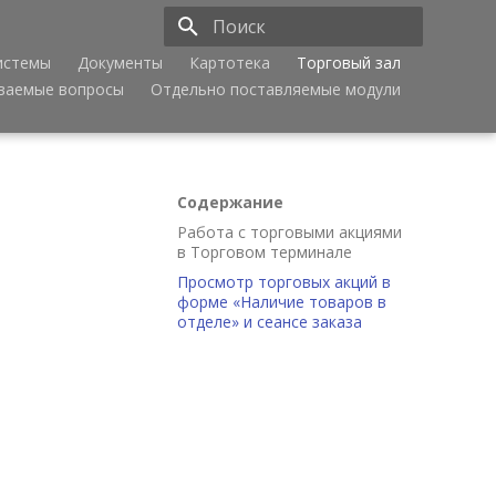
истемы
Документы
Картотека
Торговый зал
Инициализация поиска
аваемые вопросы
Отдельно поставляемые модули
Содержание
Работа с торговыми акциями
в Торговом терминале
Просмотр торговых акций в
форме «Наличие товаров в
отделе» и сеансе заказа