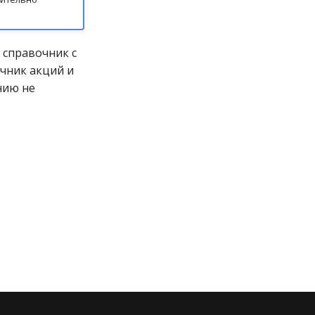
 справочник с
очник акций и
нию не