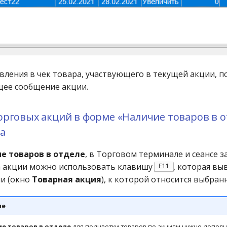
вления в чек товара, участвующего в текущей акции, п
ее сообщение акции.
рговых акций в форме «Наличие товаров в о
за
е товаров в отделе
, в Торговом терминале и сеансе з
а акции можно использовать клавишу
, которая вы
F11
и (окно
Товарная акция
), к которой относится выбран
ие
е товаров в отделе
для подцветки товаров по акциям нужно допол