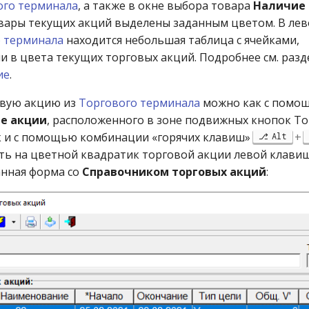
ого терминала
, а также в окне выбора товара
Наличие 
вары текущих акций выделены заданным цветом. В ле
 терминала
находится небольшая таблица с ячейками,
 в цвета текущих торговых акций. Подробнее см. раз
ие
.
овую акцию из
Торгового терминала
можно как с помо
е акции
, расположенного в зоне подвижных кнопок Т
к и с помощью комбинации «горячих клавиш»
+
Alt
ь на цветной квадратик торговой акции левой клави
анная форма со
Справочником торговых акций
: