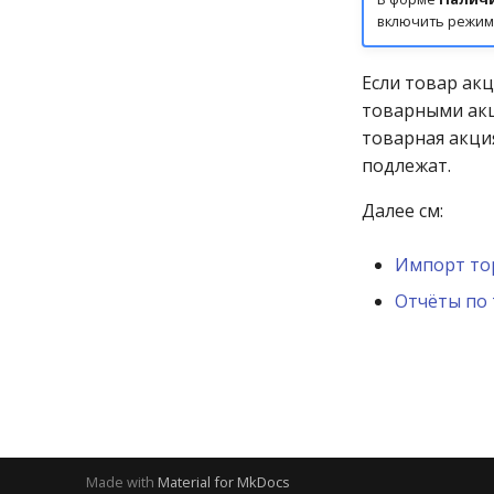
включить режим р
Если товар акц
товарными акц
товарная акци
подлежат.
Далее см:
Импорт то
Отчёты по
Made with
Material for MkDocs