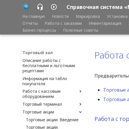
Справочная система «
На главную
Новости
Маркировка
Установка 
Отчёты
Работа с заказами
Инвентаризация
Бизнес-процессы
Полезные советы
Работа 
Торговый зал
Описание работы с
бесплатными и льготными
рецептами
Предварительн
Информация на табло
покупателя
Торговые 
Работа с кассовым
оборудованием
Торговые а
Торговый терминал
Работа с кассовым
оборудованием
Торговые акции
Настройки Торгового
Протокол ФФД
терминала
Работа с т
Торговые акции. Введение
Ограничение действий
Торговые акции.