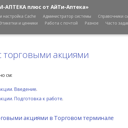
М-АПТЕКА плюс от АйТи-Аптека»
и настройка Cache
Администратор системы
Справочники с
Этикетки и ценники
Работа с почтой
Разное
Часто зад
с торговыми акциями
о см:
акции. Введение
.
кции. Подготовка к работе
.
орговыми акциями в Торговом терминале