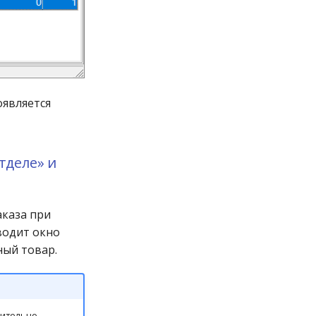
оявляется
тделе» и
аказа при
водит окно
ный товар.
нительно