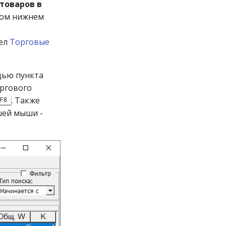
товаров в
вом нижнем
дел
Торговые
щью пункта
оргового
. Также
F8
шей мыши -