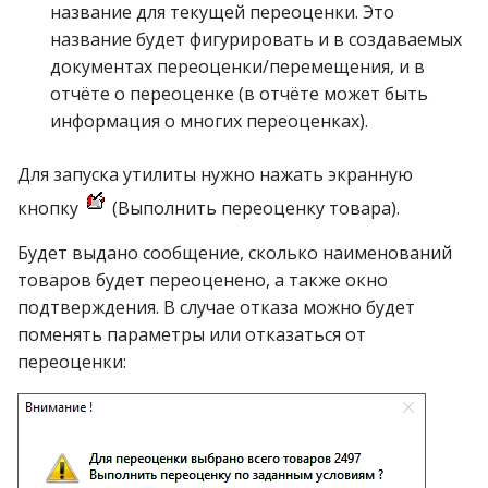
операции»
Реестр документов
название для текущей переоценки. Это
2023)
название будет фигурировать и в создаваемых
Модуль «Торговые
Реестр документов
документах переоценки/перемещения, и в
технологии»
розничного склада
отчёте о переоценке (в отчёте может быть
информация о многих переоценках).
Реестр приходов от
поставщика
Для запуска утилиты нужно нажать экранную
кнопку
(Выполнить переоценку товара).
Реестр розничных цен
Будет выдано сообщение, сколько наименований
Справка о погрешности
товаров будет переоценено, а также окно
ТО
подтверждения. В случае отказа можно будет
поменять параметры или отказаться от
Статотчёт по группам
переоценки:
товара (Генератор)
Формы 7-МЗ, 11-МЗ