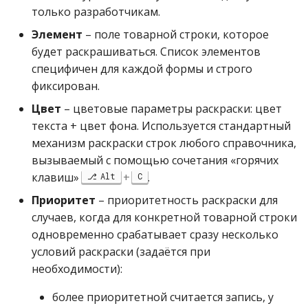
операции»
Реестр документов
2023)
только разработчикам.
Работа с остатками
Элемент
– поле товарной строки, которое
Модуль «Торговые
Реестр документов
будет раскрашиваться. Список элементов
технологии»
розничного склада
Работа со сроками
специфичен для каждой формы и строго
годности
фиксирован.
Реестр приходов от
поставщика
Цвет
– цветовые параметры раскраски: цвет
Работа с фасовкой
товара
текста + цвет фона. Используется стандартный
Реестр розничных цен
механизм раскраски строк любого справочника,
Справочники
вызываемый с помощью сочетания «горячих
Справка о погрешности
клавиш»
+
.
Alt
C
ТО
Услуги
Приоритет
– приоритетность раскраски для
случаев, когда для конкретной товарной строки
Статотчёт по группам
Учет кассовых операций
одновременно срабатывает сразу несколько
товара (Генератор)
условий раскраски (задаётся при
Экспорт-импорт
необходимости):
Формы 7-МЗ, 11-МЗ
данных
более приоритетной считается запись, у