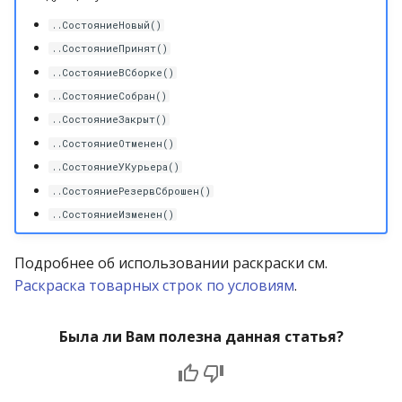
..СостояниеНовый()
..СостояниеПринят()
..СостояниеВСборке()
..СостояниеСобран()
..СостояниеЗакрыт()
..СостояниеОтменен()
..СостояниеУКурьера()
..СостояниеРезервСброшен()
..СостояниеИзменен()
Подробнее об использовании раскраски см.
Раскраска товарных строк по условиям
.
Была ли Вам полезна данная статья?