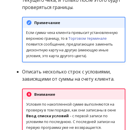
текущего чека, и только после этого будут
операции»
Реестр документов
2023)
проверяться границы.
Работа с остатками
Модуль «Торговые
Реестр документов
Примечание
технологии»
розничного склада
Работа со сроками
годности
Если сумма чека клиента превысит установленную
Реестр приходов от
верхнюю границу, то в
Торговом терминале
появится сообщение, предлагающее заменить
поставщика
Работа с фасовкой
дисконтную карту на другую (имеющую иные
товара
условия, это карта другого цвета).
Реестр розничных цен
Справочники
Описать несколько строк с условиями,
Справка о погрешности
зависящими от суммы на счету клиента.
ТО
Услуги
Внимание
Статотчёт по группам
Учет кассовых операций
товара (Генератор)
Условия по накопленной сумме выполняются на
Экспорт-импорт
проверку в том порядке, как они записаны в окне
Формы 7-МЗ, 11-МЗ
Ввод списка условий
– с первой записи по
данных
условиям по последнюю. С последней записи на
первую программа уже не возвращается.