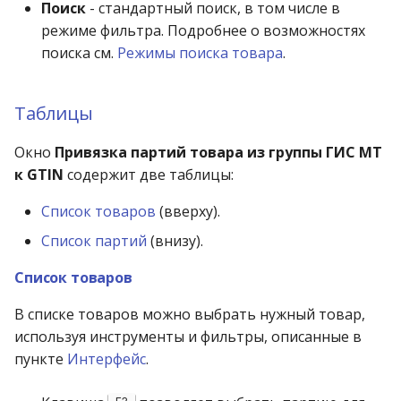
Поиск
- стандартный поиск, в том числе в
Приход по переоценке
режиме фильтра. Подробнее о возможностях
поиска см.
Режимы поиска товара
.
Приход по субкомиссии
Приход с фасовки
Таблицы
Окно
Привязка партий товара из группы ГИС МТ
Приход со склада
к GTIN
содержит две таблицы:
(комиссия)
Список товаров
(вверху).
Продажа за бонусы
Список партий
(внизу).
Продажа по
Список товаров
безналичному расчёту
В списке товаров можно выбрать нужный товар,
Продажа со склада
используя инструменты и фильтры, описанные в
пункте
Интерфейс
.
Проект на поставку
F3