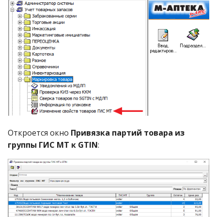
этап)
документа
применения
(экспорт)
Проведение
портал
Одна организация – и
расценить товар для
Изменить акцепт
Настройка подножия во
Раскраска товарных строк
производство
сглаженное
(январь 2026)
справочников
экспорта-импорта
прочих товаров
отделе. Дополнительн
Справочной Службы
Как открыть поле в
налогообложения в
Отпечатанный на
Расписание автозадач
экспорте-импорте
Модуль «Возраст
Стандартные
Ввод интервала
Экспорт-импорт данны
наложений (нск)
денежных сумм
Отчёт о движении това
Отчёт по
Показ дробного
Отчёты для заказов
Версия nsk 2.33.2 patch 
Справка о скидках
Работа с заказами
и
инвентаризации с
покупатель и поставщ
разных подразделений
Аппаратная замена
вводе/редактировании
по условиям
Настройка
возможности таблицы
Основные
справочнике
2021 году
этикетке штрихкод не
Дополнительно
Экспорт-импорт
Участники почтового
остатков»
Экспорт-импорт
Операторы ЭДО
автозадачи
технических штрихкод
справочников
Продажи с доставкой
маркированному товар
Настройка расчёта
Структура хранения че
количества
Продажа готовых форм
Работа с дефектурой
Отчёты
Экспорт-импорт списка
Графические отчёты
(универсальный метод)
Версия 2.27
Возврат от юр.лица
использованием
я
сервера
документа
Создание документов
ценообразования
Методы обработки
партий
возможности
Журнал учёта вакцин
Отчёт комиссионера о
Предоставить доступ к
считывается сканером
Добавление нового
ценников
обмена
Возврат товара
Мотивация
Версия 2.34.1 patch 3
описаний печатных
Обнуление остатков
Экспорт с запросами
Запросы к справочнику
потребности
Выгрузка
разовых рецептов
Конструктор
пользователей
Оборотная ведомость
Контрольная лента по
Отчёт о движении това
Отчёты по кассе
Версия 2.33 сборка 2
Список типов скидок
мобильного сканера
распределения (третий
согласно постановлен
отдельных полей
продажах (с разбивкой 
компьютеру поддержк
Почему некоторые
Как устанавливать
поставщика в
Дополнительные
(декабрь 2025)
форм
накопительных скидок
товаров
товародвижения для
Как работать, если был
Смена
Модуль «Доставка»
Описание рабочих мест
Автозадачи выгрузки
Создание нового типа
наложения
кассе
Продажи, скидки, возв
(расширенный)
Отчёт по работе
Долги подразделениям
Работа с льготными
(август 2024)
Корпоративная справк
Работа с заказом
Возврат субкомиссионе
п
этап)
№654
документа
товарам)
справочники нельзя
разные наценки на
доверенные контрагенты
Работа с теневым
Настройка просмотра
реквизиты товаров
Движение товара в
Дополнительные
Лабораторно-
ПроАптека
изменение даты/време
налогообложения
При печати ценников
Ценник с двумя ценами
Типы почтовых
Движение товара
Работа с интернет-
данных
скидки
Экспорт описаний
врачей(Нск)
Параметры для расчёта
Пользователи системы
рецептами
Отчёты комиссионера
о
экспортировать
импортный и
сервером
списка документов
отделе
возможности
фасовочный журнал
на сервере
выдаётся «Нет данных 
сообщений
заказами
Версия 2.34.1 patch 2
Остатки с «нулевой»
запросов
Стандартные
потребности
Модуль «Заказы»
Порядок настроек для
Отчёт по срокам оплат
Отчёт кассира о прода
Реализация товаров по
Отчёты об остатках
ABC и XYZ анализ
Версия nsk 2.33.1 patch 
Продажи по
Дополнительные
Возврат субкомитенту
отечественный товар
Настройки для
Выбор налогового
Электронный сертифик
Отчёт комиссионера о
печати»
Описание работы по
Реализация корзины
(декабрь 2025)
суммой
справочники
Дополнительный спосо
Дизайн печатных форм
Интернет-заказы
печати этикеток на лис
Автозадачи удаления
Правила работы с
кассирам
товара
Отчет по типам скидок
Прикладные утилиты
Работа с почтой
поставщикам
возможности формы
Розничная реализация
и
распределения
режима в алгоритмах
продажах (с учётом
схеме 702
Программа Cash.exe
Описание нового поля в
товаров
Движение товара по
Режимы работы
Остатки по накладной
выгрузки данных
Как создать новое поле
этикеток и ценников
Приём почты
Увеличение выручки
А4
старых данных
условиями скидок
Импорт системных
Настройка событий по
Интернет-заказы
Приходы и возвраты
Отчёт о продажах по
«Редактирование
Версия nsk 2.33.1 patch 
Возврат юр.лицу
с
ценообразования
фасовки)
Как формируется и
документе
Взаимодействие метод
отделам
терминала
шапке документа
Версия 2.34.1 patch 1
Очистка счётчиков
изменений
Специфические
типам заказа
Карта комплексной
отделов
кассе
Реализация товаров по
Товары без
Отчёт по Условиям
сеанса заказа»
Скидки
Разное
Сравнительный рейтин
Скидки, услуги
изменяется розничная 
с параметром ЕНВД
Проверка
Электронный
(сентябрь 2025)
заказов
справочники
Остатки по накладной
Универсальная выгрузк
Отправка почты
продажи (ККП)
Грамотное
Отделы для учёта
Дополнительные
Экспорт списка скидок
кассирам (краткая форм
регистрационных
хранения
Модуль Сбер Еаптека
Версия nsk 2.33.1 patch 
Дефектура по заявке
к
оптовая наценка
История изменений
Отчёт комиссионера по
работоспосбности
Цветовая подсветка
документооборот Диадок
Карточка товара
Бронирование и
(Генератор)
данных
Как создать новую базу
консультирование
остатков
автозадачи
Экспорт системных
(Генератор)
номеров
Дополнительные
Приходы от поставщик
Отчёт о продажах по
Сообщения об особых
Розничная торговля
Товарные запасы
Справки о товаре
а
настроек
продажам со скидками
локального модуля ЧЗ
статусов документов
доставка товара
Версия 2.34 сборка 1
Переоценка товара
изменений
Подготовленные
настройки системы
Ключевые показатели
Скидки организациям
секциям
Работа с бракованным
ситуациях
Модули «Конструктор
(Генератор)
Откроется окно
Привязка партий товара из
Версия nsk 2.33.1 patch 
Заказ поставщику
ценообразования
Почему процент
Взаимодействие с
(июнь 2025)
списки товаров
Справка по движению
Отгрузка со склада по
заказов
Экспорт остатков для
Можно ли вести учёт п
эффективности
Минимизация отказов
Системные настройки
Реализация товаров по
Очёт по товарам
сериями
отчётов» и «Генератор
Расчёт по налогу с про
Скидки
группы ГИС МТ к GTIN
:
Отчёты модуля
розничной наценки в
Справка о движении
Маркировка воды
Методы обработки
поддержкой
товара
Итоги. Z-Отчёт, X-
поставщикам
СоюзФарма-ТМ
нескольким юр.лицам 
Пересчёт счётчиков по
Экспорт-импорт
кассирам (Нск)
ЖВЛС(нск)
отчётов»
Зависит от дня рожден
Отчёт кассира подробн
Ценообразование
Упущенная прибыль
«Генератора отчётов»
Версия nsk 2.33.1 patch 
Заказ поставщику
документе не всегда
История изменений
товара на комиссии
документов
отчёт, Отчёт о
одном сервере
Версия 2.34 (май 2025)
документам
шаблонов печатных фо
Информационные
Заказ товара
Типовые отчеты
История изменения
Отклонение от средней
Расширенный отчёт о
Справочники
(комиссия)
отображает процент
системных настроеки
(бухгалтерская)
продажах
Товары ГИС МТ
Выгрузка данных
справочники
Адаптивный поиск
Отгрузка-поставка с
Формат файла goods.xm
системных настроек
Справка о чеках
цены
Модуль «Карты Лилли
Именные
реализации
Отчёт по пользователя
Экспорт-импорт
Причины отказов
Дополнительные
Версия 2.33 сборка 1
наценки, применимый 
учётом наценки
Как подключить поле к
Версия 2.34 (апрель 202
Разные цены прихода и
Экспорт-импорт
Фарма»
Использование
Анализ товарных запасов
накопительные
кассирам
данных
покупателей (нск)
отчёты
Ценообразование
(февраль 2024)
Заказ поставщику МУЗ
цене закупки
Сглаженное
Справка о движении
Поиск товара в
документу
Просмотр протоколов
расхода
системных настроек
Формат файла
штрихкодов
Настройка backup
Отчёты по товарным
Товарный отчёт
ценообразование
товара на комиссии
торговом терминале
работы
Отчёт по дефектуре в
InfoLoadedGoods.xml
Версия 2.34 (март 2025)
категориям
Модуль «Карты
Контроль товарных
Неименные
Показания счётчиков 
Экспорт документов
Версия nsk 2.33.0 patch 
Заказ склада для