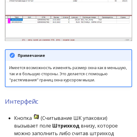
Фиксированные цены н
(полная)
сеансах заказа
Сверка оборотов по
Экспорт-импорт
Пфайзера»
Кассовые операции
запасов
Товарный отчёт (суммы
подразделения
акционные товары
Настройки
Чеки
Экспорт в бухгалтерию
отделам
описаний макросов
Версия 2.34 (февраль
Отчёт для оценки
НДС) (Генератор)
Средний чек по видам
Этикетки, ценники
Версия nsk 2.33.0 patch 
Справка о движении
Отчёт по работе враче
2025)
эффективности
Модуль «Маркетинговые
Комиссия и субкомиссия
Отчеты для бухгалтерии
продаж
Замена аналогами
товара на комиссии
Разное
Контрольная панель
Сверка остатков товар
Экспорт-импорт настр
сглаженного ЦО
инициативы»
Товарный отчёт (суммы
Версия nsk 2.33.0 patch 
(краткая)
показателей
справочников
Отчёт по срокам годно
Маркетинг
Скидочные программы
НДС) по поставщикам
Заявка покупателя
Ограничения наценок
Синхронизация счётчи
Отчёт о продажах с
Модуль
лояльности
(Генератор)
Версия nsk 2.33.0 patch 
заявок
Даты выгрузки полных
Отчёт по срокам годно
фискальными данными
«Номенклатурные
Налогообложение
Заявка от аптеки
Примечание
Реестровые цены и
справочников
(Генератор)
матрицы»
Работа с товарами под
Расширенный товарны
Версия nsk 2.33.0 patch 
наценка от цены
Удаление
Отчёт о продаже товар
заказ с сайта
отчёт
Переоценка товара
Комплектация фасовки
Имеется возможность изменять размер окна как в меньшую,
изготовителя
неиспользуемых
Настройка таблиц в
Расширенная оборотна
кассирами
Модуль «Премиум Бонус»
Версия nsk 2.33.0 patch 
так и в большую стороны. Это делается с помощью
электронных образов
формах
ведомость
"растягивания" границ окна курсором мыши.
Спец.группы ЕАС
Расширенный товарны
Печатные формы
Льготная реализация
Ценообразование по
Справка о чеках
Модуль «Расписание
отчёт (закупочные цен
Версия nsk 2.33.0 patch 
100%
свободным формулам
Экспорт реквизитов
Универсальная
Расход по накладной
создания сеансов заказа»
(Генератор)
Отчёты по товарам ПКУ
Приёмка товара
Интерфейс
партий
выгрузка данных
Расширенный отчёт о
Версия nsk 2.33.0 patch 
Льготная реализация 5
реализации
Модуль «Спасибо от
Расширенный товарны
Продажа
Сбербанка»
отчёт (розничные цены
Кнопка
(Считывание ШК упаковки)
Версия nsk 2.33.0 patch 
Льготный рецепт
(Генератор)
Экраны
вызывает поле
Штрихкод
внизу, которое
Работа с ИС
Модуль «Складские
можно заполнить либо считав штрихкод
Маркировка
Версия 2.33 (февраль
Оптовая продажа