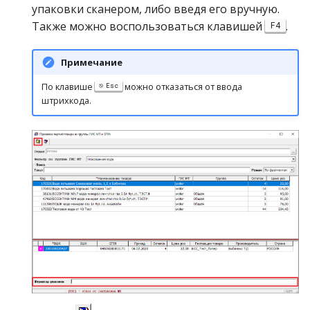
операции»
Реестр документов
упаковки сканером, либо введя его вручную.
2023)
Работа с остатками
Также можно воспользоваться клавишей
.
F4
Отказы покупателю
Модуль «Торговые
Реестр документов
технологии»
розничного склада
Работа со сроками
Отказы поставщиков
Примечание
годности
По клавише
можно отказаться от ввода
Esc
Реестр приходов от
Отложенная заявка
штрихкода.
поставщика
Работа с фасовкой
товара
Передача комиссионер
Реестр розничных цен
Справочники
Передача на субкомисс
Справка о погрешности
ТО
Услуги
Перемещение товара
Статотчёт по группам
Учет кассовых операций
Приход на комиссию
товара (Генератор)
Экспорт-импорт
Приход на склад
Формы 7-МЗ, 11-МЗ
данных
Приход от комитента