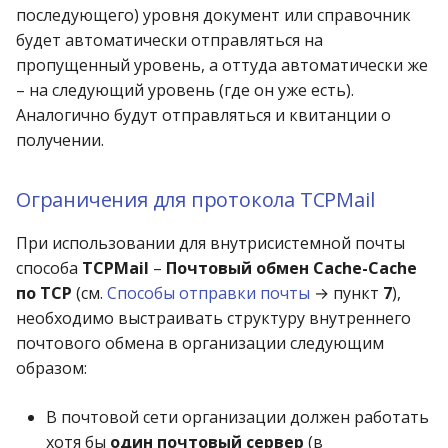
операции»
Реестр документов
последующего) уровня документ или справочник
2023)
Работа с остатками
будет автоматически отправляться на
Модуль «Торговые
Реестр документов
пропущенный уровень, а оттуда автоматически же
технологии»
розничного склада
Работа со сроками
– на следующий уровень (где он уже есть).
годности
Аналогично будут отправляться и квитанции о
Реестр приходов от
получении.
поставщика
Работа с фасовкой
товара
Ограничения для протокола TCPMail
Реестр розничных цен
Справочники
При использовании для внутрисистемной почты
Справка о погрешности
способа
TCPMail
–
Почтовый обмен Cache-Cache
ТО
Услуги
по TCP
(см.
Способы отправки почты
→ пункт
7
),
необходимо выстраивать структуру внутреннего
Статотчёт по группам
Учет кассовых операций
почтового обмена в организации следующим
товара (Генератор)
образом:
Экспорт-импорт
Формы 7-МЗ, 11-МЗ
данных
В почтовой сети организации должен работать
хотя бы
один почтовый сервер
(в