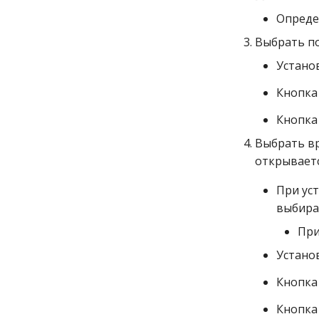
Опреде
Выбрать по
Установ
Кнопк
Кнопк
Выбрать вр
открываетс
При ус
выбира
При
Установ
Кнопк
Кнопк