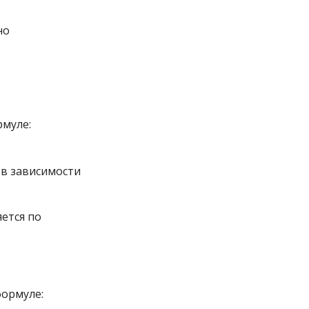
но
рмуле:
а
с
к
и
д
к
и
 в зависимости
яется по
формуле: