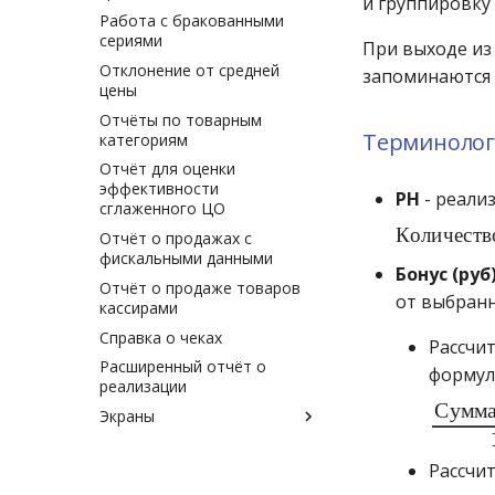
и группировку 
ведомость
на комиссии (полная)
Работа с бракованными
Расширенный товарный
Расход по накладной
Справка о движении товара
сериями
отчёт
При выходе из
на комиссии (краткая)
Отклонение от средней
Расширенный товарный
запоминаются 
цены
отчёт (закупочные цены)
(Генератор)
Отчёты по товарным
Терминолог
категориям
Расширенный товарный
отчёт (розничные цены)
Отчёт для оценки
(Генератор)
эффективности
РН
- реализ
сглаженного ЦО
Реестр документов
К
о
л
и
ч
е
с
т
К
о
л
и
ч
е
с
т
в
Отчёт о продажах с
Реестр документов
фискальными данными
розничного склада
Бонус (руб
Отчёт о продаже товаров
Реестр приходов от
от выбранн
кассирами
поставщика
Справка о чеках
Реестр розничных цен
Рассчит
Расширенный отчёт о
Справка о погрешности к ТО
формул
реализации
С
у
м
м
Статотчёт по группам
С
у
м
м
Экраны
товара (Генератор)
Экран контроля
Формы 7-МЗ, 11-МЗ
обязательного
Рассчит
ассортимента
С
у
м
м