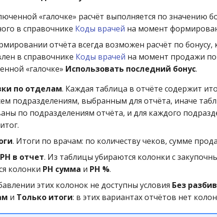
люченной «галочке» расчёт выполняется по значению бо
ного в справочнике
Коды врачей
на момент формирован
рмировании отчёта всегда возможен расчёт по бонусу,
влен в справочнике
Коды врачей
на момент продажи по 
енной «галочке»
Использовать последний бонус
.
вки по отделам
. Каждая таблица в отчёте содержит ит
сем подразделениям, выбранным для отчёта, иначе таб
аны по подразделениям отчёта, и для каждого подразд
итог.
оги
. Итоги по врачам: по количеству чеков, сумме прода
РН в отчет
. Из таблицы убираются колонки с закупочн
ся колонки
РН сумма
и
РН %
.
бавлении этих колонок не доступны условия
Без разбив
ам
и
Только итоги
: в этих вариантах отчётов нет колон