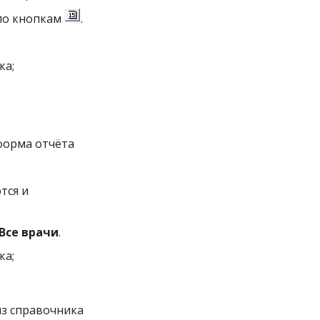
по кнопкам
.
ка;
форма отчёта
тся и
Все врачи
.
ка;
из справочника