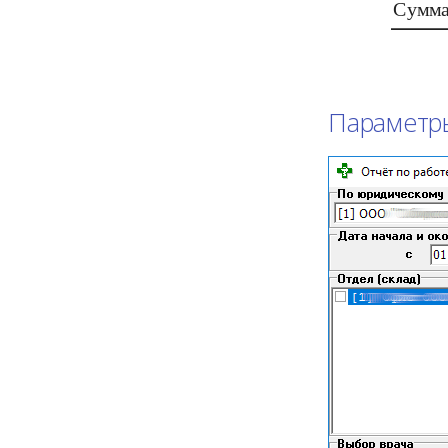
С
у
м
м
Экран "работа с
дефектурой"
Параметр