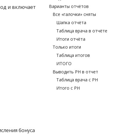
Варианты отчётов
иод и включает
Все «галочки» сняты
Шапка отчёта
Таблица врача в отчёте
Итоги отчёта
Только итоги
Таблица итогов
ИТОГО
Выводить РН в отчет
Таблица врача c РН
Итого с РН
исления бонуса