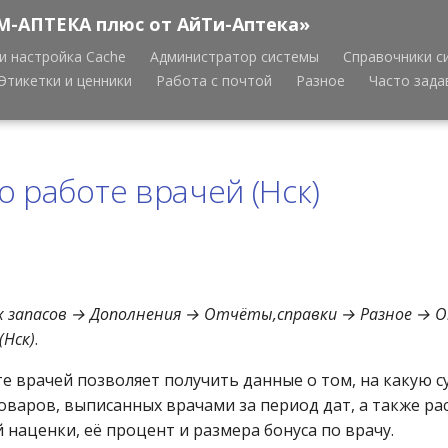
М-АПТЕКА плюс от АйТи-Аптека»
и настройка Cache
Администратор системы
Справочники с
Этикетки и ценники
Работа с почтой
Разное
Часто зад
о работе врачей (Нск)
 запасов → Дополнения → Отчёты,справки → Разное → 
(Нск)
.
те врачей позволяет получить данные о том, на какую 
оваров, выписанных врачами за период дат, а также ра
наценки, её процент и размера бонуса по врачу.