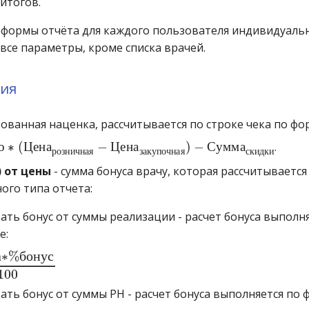
итогов.
 формы отчёта для каждого пользователя индивидуаль
все параметры, кроме списка врачей.
ия
ованная наценка, рассчитывается по строке чека по фо
в
о
∗
(
Ц
е
н
а
р
о
з
н
и
ч
н
а
я
−
Ц
е
н
а
з
а
к
у
п
о
ч
н
а
я
)
−
С
у
м
м
о
∗
(
Ц
е
н
а
−
Ц
е
н
а
)
−
С
у
м
м
а
.
р
о
з
н
и
ч
н
а
я
з
а
к
у
п
о
ч
н
а
я
с
к
и
д
к
и
) от цены
- сумма бонуса врачу, которая рассчитывается
ого типа отчета:
ать бонус от суммы реализации - расчет бонуса выполн
е:
а
∗
%
б
о
н
у
с
100
а
∗
%
б
о
н
у
с
100
ать бонус от суммы РН - расчет бонуса выполняется по 
а
Р
Н
∗
%
б
о
н
у
с
100