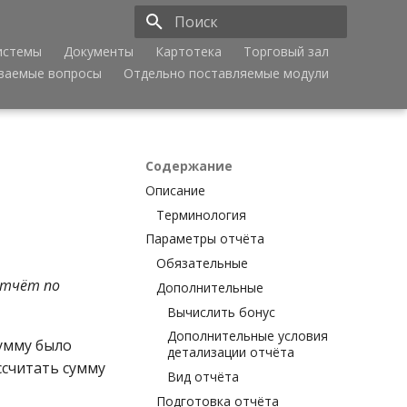
истемы
Документы
Картотека
Торговый зал
Инициализация поиска
аваемые вопросы
Отдельно поставляемые модули
Содержание
Описание
Терминология
Параметры отчёта
Обязательные
Отчёт по
Дополнительные
Вычислить бонус
Дополнительные условия
сумму было
детализации отчёта
ссчитать сумму
Вид отчёта
Подготовка отчёта