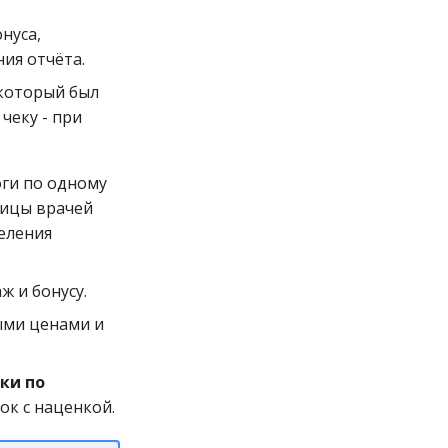
нуса,
ия отчёта.
 который был
чеку - при
оги по одному
лицы врачей
еления
ж и бонусу.
ыми ценами и
ки по
ок с наценкой.