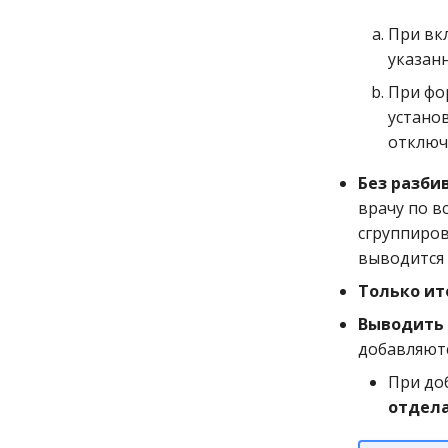
При вк
указан
При фо
устано
отключ
Без разби
врачу по в
сгруппиров
выводится 
Только ит
Выводить 
добавляют
При до
отдел