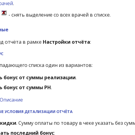
рачей
.
а
- снять выделение со всех врачей в списке.
ные
д отчёта в рамке
Настройки отчёта
:
УС
падающего списка один из вариантов:
ь бонус от суммы реализации
.
ь бонус от суммы РН
.
Описание
Е УСЛОВИЯ ДЕТАЛИЗАЦИИ ОТЧЁТА
скидки
. Сумму оплаты по товару в чеке указать без сум
ать последний бонус
: