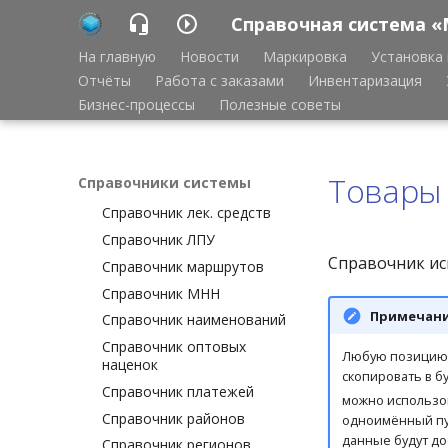
реквизитов
Справочная система «
Справочник брендов
На главную
Новости
Маркировка
Установка 
Справочник городов
Отчёты
Работа с заказами
Инвентаризация
Справочник дозировок
Бизнес-процессы
Полезные советы
Справочник заболеваний
(МКБ)
Справочник категорий
Товары
Справочники системы
населения
Справочник лек. средств
Справочник ЛПУ
Справочник ис
Справочник маршрутов
Справочник МНН
Примечан
Справочник наименований
Справочник оптовых
Любую позицию 
наценок
скопировать в 
Справочник платежей
можно использо
Справочник районов
одноимённый пу
данные будут до
Справочник регионов