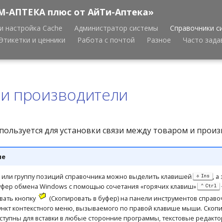
М-АПТЕКА плюс от АйТи-Аптека»
и настройка Cache
Администратор системы
Справочники с
Этикетки и ценники
Работа с почтой
Разное
Часто зад
 и производители
пользуется для установки связи между товаром и прои
ие
или группу позиций справочника можно выделить клавишей
, а
Ins
буфер обмена Windows с помощью сочетания «горячих клавиш»
Ctrl
вать кнопку
(Скопировать в буфер) на панели инструментов справоч
нкт контекстного меню, вызываемого по правой клавише мыши. Скоп
ступны для вставки в любые сторонние программы, текстовые редакто