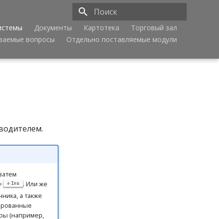
истемы
Документы
Картотека
Торговый зал
Инициализация поиска
аваемые вопросы
Отдельно поставляемые модули
зводителем.
 затем
+
. Или же
Ins
ника, а также
ированные
ры (например,