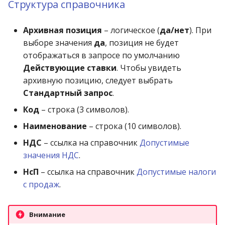
Структура справочника
операции»
Реестр документов
2023)
Работа с остатками
Модуль «Торговые
Реестр документов
Архивная позиция
– логическое (
да/нет
). При
технологии»
розничного склада
выборе значения
да
, позиция не будет
Работа со сроками
отображаться в запросе по умолчанию
годности
Реестр приходов от
Действующие ставки
. Чтобы увидеть
поставщика
Работа с фасовкой
архивную позицию, следует выбрать
товара
Стандартный запрос
.
Реестр розничных цен
Код
– строка (3 символов).
Справочники
Наименование
– строка (10 символов).
Справка о погрешности
ТО
Услуги
НДС
– ссылка на справочник
Допустимые
значения НДС
.
Статотчёт по группам
Учет кассовых операций
НсП
– ссылка на справочник
Допустимые налоги
товара (Генератор)
с продаж
.
Экспорт-импорт
Формы 7-МЗ, 11-МЗ
данных
Внимание