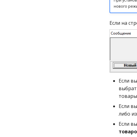
нового реж
Если на ст
Если в
выбрат
товары 
Если в
либо и
Если в
товаро