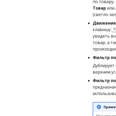
по товару,
Товар
или
(светло-зе
Движение 
клавишу
F
увидеть вс
товар, а т
происходил
Фильтр по
Дублирует
верхнем уг
Фильтр по
предназнач
использов
Приме
При установ