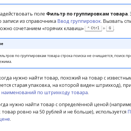
задействовать поле
Фильтр по группировкам товара
.
о записи из справочника
Ввод группировок
. Вызвать сп
ожно сочетанием «горячих клавиш»
+
.
Ctrl
G
ие
ильтров по группировкам товара строка поиска не очищается, поиск пр
ежима.
 когда нужно найти товар, похожий на товар с известн
ется старая упаковка, на которой виден штрихкод), пр
 наименований по штрихкоду товара
.
когда нужно найти товар с определённой ценой (наприм
 товар ровно на 50 рублей и не больше), используется
П
цене
.