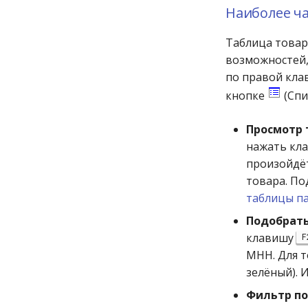
Наиболее ч
Таблица това
возможностей,
по правой кла
кнопке
(Спи
Просмотр 
нажать кл
произойдёт
товара. По
таблицы п
Подобрать
клавишу
F
МНН. Для 
зелёный). 
Фильтр п