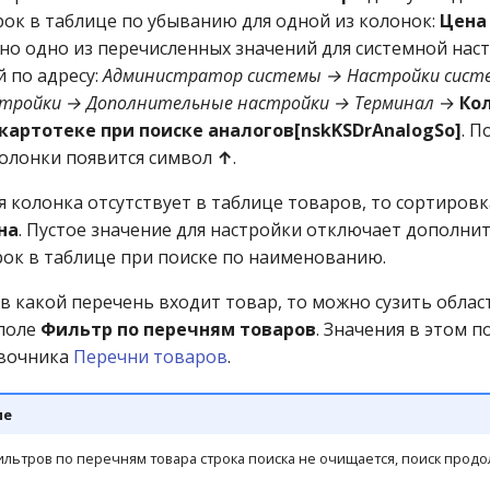
рок в таблице по убыванию для одной из колонок:
Цена 
ано одно из перечисленных значений для системной нас
 по адресу:
Администратор системы → Настройки сист
тройки → Дополнительные настройки → Терминал
→
Ко
картотеке при поиске аналогов[nskKSDrAnalogSo]
. П
олонки появится символ
↑
.
я колонка отсутствует в таблице товаров, то сортиров
на
. Пустое значение для настройки отключает дополни
рок в таблице при поиске по наименованию.
 в какой перечень входит товар, то можно сузить облас
 поле
Фильтр по перечням товаров
. Значения в этом п
авочника
Перечни товаров
.
ие
ильтров по перечням товара строка поиска не очищается, поиск продо