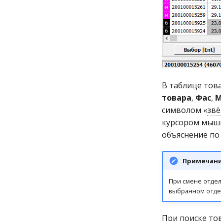
В таблице тов
товара
,
Фас
,
символом «
звё
курсором мыши
объяснение по
Примечан
При смене отдел
выбранном отде
При поиске то