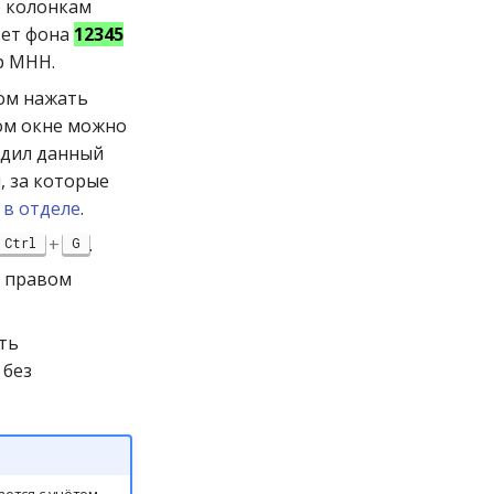
о колонкам
ет фона
12345
р МНН.
ром нажать
том окне можно
одил данный
, за которые
 в отделе
.
+
.
Ctrl
G
 правом
ть
без
ется с учётом