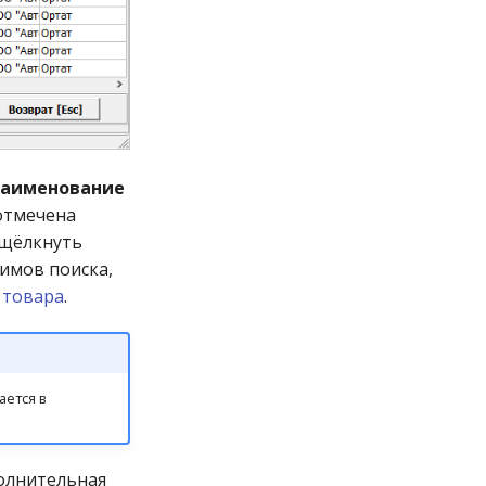
аименование
 отмечена
 щёлкнуть
имов поиска,
 товара
.
ается в
олнительная