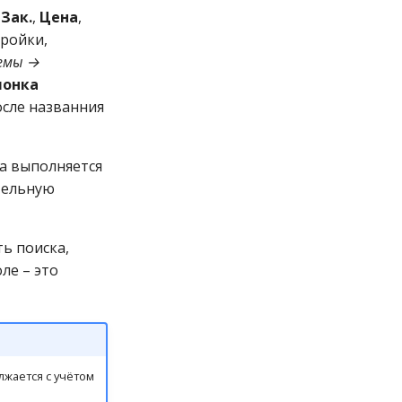
Зак.
,
Цена
,
тройки,
емы →
лонка
осле названния
ка выполняется
тельную
ть поиска,
оле – это
лжается с учётом