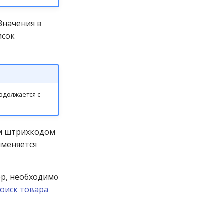
 Значения в
исок
одолжается с
ым штрихкодом
именяется
ер, необходимо
оиск товара