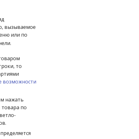
яд
ю, вызываемое
еню или по
нели.
 товаром
троки, то
партиями
е возможности
ром нажать
о товара по
ветло-
ов.
определяется