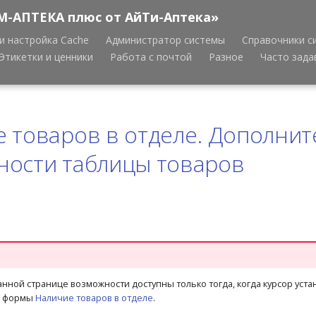
М-АПТЕКА плюс от АйТи-Аптека»
и настройка Cache
Администратор системы
Справочники с
Этикетки и ценники
Работа с почтой
Разное
Часто зад
 товаров в отделе. Дополни
ности таблицы товаров
нной странице возможности доступны только тогда, когда курсор уста
в формы
Наличие товаров в отделе
.