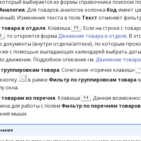
 который выбирается из формы справочника поиском п
Аналогия
. Для товаров аналогов колонка
Код
имеет цв
лёный). Изменение текста в поле
Текст
отменяет фильт
товара в отделе
. Клавиша
. Если на строке с това
F3
, то откроется форма
Движение товара в отделе
. В э
3
е документы (внутри отдела/аптеки), по которым прох
акже с помощью выпадающих календарей выбрать даты
о движение. Подробное описание см.
Движение товара
 группировкам товара
. Сочетание «горячих клавиш»
 кнопку
в рамке
Фильтр по группировкам товара
в
лу окна.
 товарам из перечня
. Клавиша
. Данная возможнос
F4
ена для работы с полем
Фильтр по перечням товаров
ания мыши.
чание
ке фильтров по перечням строка поиска не очищается, поиск продолжа