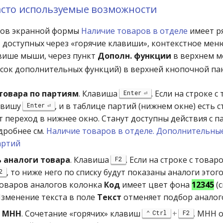
асто используемые возможности
ров экранной формы
Наличие товаров в отделе
имеет р
 доступных через «горячие клавиши», контекстное мен
више мыши, через пункт
Дополн. функции
в верхнем м
сок дополнительных функций) в верхней кнопочной па
товара по партиям
. Клавиша
. Если на строке с
Enter
авишу
, и в таблице партий (нижнем окне) есть с
Enter
 переход в нижнее окно. Станут доступны действия с 
дробнее см.
Наличие товаров в отделе. Дополнительны
артий
 аналоги товара
. Клавиша
. Если на строке с това
F2
, то ниже него по списку будут показаны аналоги этог
2
товаров аналогов колонка
Код
имеет цвет фона
12345
(с
Изменение текста в поле
Текст
отменяет подбор аналог
о МНН
. Сочетание «горячих» клавиш
+
. МНН 
Ctrl
F2