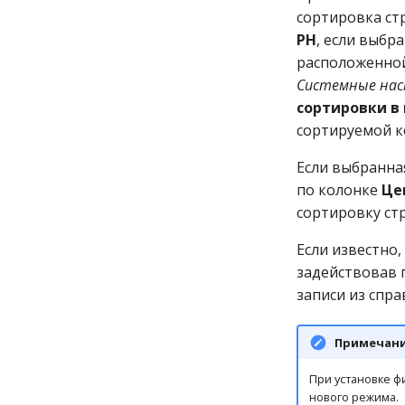
сортировка ст
РН
, если выбр
расположенной
Системные нас
сортировки в 
сортируемой к
Если выбранна
по колонке
Це
сортировку ст
Если известно,
задействовав
записи из спр
Примечан
При установке ф
нового режима.