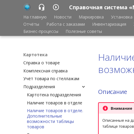
Справочная система «
На главную
Новости
Маркировка
Установка 
Отчёты
Работа с заказами
Инвентаризация
Бизнес-процессы
Полезные советы
Наличие
Картотека
Справка о товаре
возмож
Комплексная справка
Учёт товара по стеллажам
Подразделения
Описание
Картотека подразделения
Наличие товаров в отделе
Внимание
Наличие товаров в отделе.
Дополнительные
Описанные на да
возможности таблицы
таблице товаро
товаров