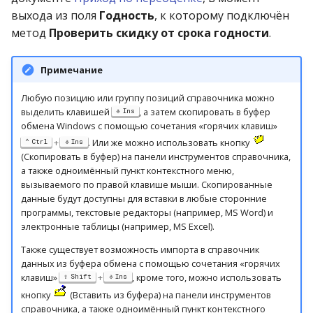
операции»
Реестр документов
2023)
выхода из поля
Годность
, к которому подключён
Работа с остатками
метод
Проверить скидку от срока годности
.
Модуль «Торговые
Реестр документов
технологии»
розничного склада
Работа со сроками
Примечание
годности
Реестр приходов от
Любую позицию или группу позиций справочника можно
поставщика
Работа с фасовкой
выделить клавишей
, а затем скопировать в буфер
Ins
обмена Windows с помощью сочетания «горячих клавиш»
товара
Реестр розничных цен
+
. Или же можно использовать кнопку
Ctrl
Ins
(Скопировать в буфер) на панели инструментов справочника,
Справочники
а также одноимённый пункт контекстного меню,
Справка о погрешности
вызываемого по правой клавише мыши. Скопированные
ТО
Услуги
данные будут доступны для вставки в любые сторонние
программы, текстовые редакторы (например, MS Word) и
электронные таблицы (например, MS Excel).
Статотчёт по группам
Учет кассовых операций
товара (Генератор)
Также существует возможность импорта в справочник
Экспорт-импорт
данных из буфера обмена с помощью сочетания «горячих
клавиш»
+
, кроме того, можно использовать
Формы 7-МЗ, 11-МЗ
Shift
Ins
данных
кнопку
(Вставить из буфера) на панели инструментов
справочника, а также одноимённый пункт контекстного