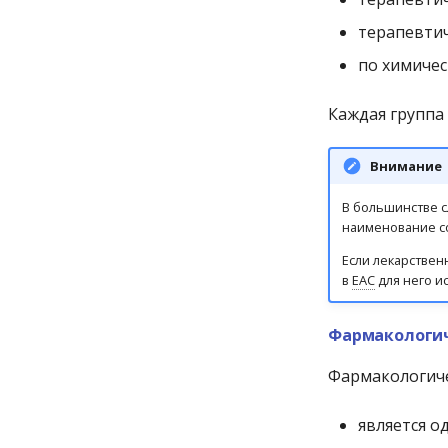
терапевти
по химичес
Каждая группа
Внимание
В большинстве с
наименование с
Если лекарствен
в
ЕАС
для него и
Фармакологич
Фармакологиче
является о