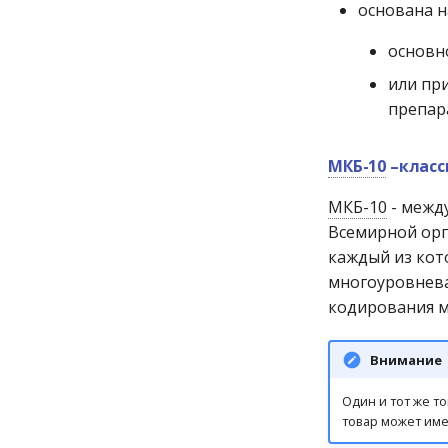
основана н
основн
или пр
препар
МКБ-10
–класс
МКБ-10
- межд
Всемирной орг
каждый из кот
многоуровнева
кодирования м
Внимание
Один и тот же т
товар может име