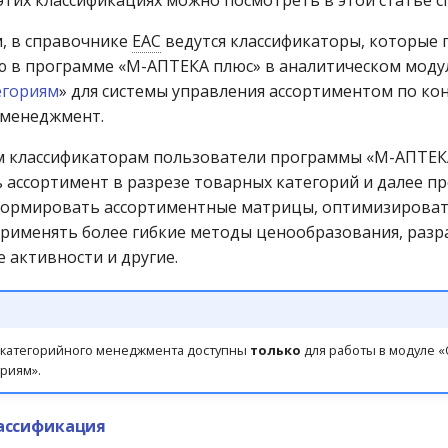
этих классификациях можно посмотреть в этой статье с
, в справочнике
ЕАС
ведутся классификаторы, которые 
 в программе «М-АПТЕКА плюс» в аналитическом модул
егориям
» для системы управления ассортиментом по к
 менеджмент.
м классификаторам пользователи программы «М-АПТЕК
 ассортимент в разрезе товарных категорий и далее п
 формировать ассортиментные матрицы, оптимизирова
применять более гибкие методы ценообразования, раз
 активности и другие.
 категорийного менеджмента доступны
только
для работы в модуле 
риям».
лассификация