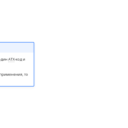
один
АТХ
-код и
 применения, то