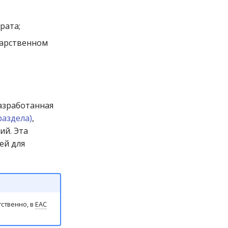
рата;
карственном
азработанная
раздела)
,
ий. Эта
ей для
тственно, в
ЕАС