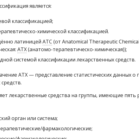
ассификация является:
вой классификацией;
рапевтическо-химической классификацией.
ённо латиницей
АТС
(от Anatomical Therapeutic Chemical
ческая:
АТХ
(анатомо-терапевтическо-химическая));
ной системой классификации лекарственных средств.
ачение ATХ — представление статистических данных о
 средств.
ет лекарственные средства на группы, имеющие пять 
кий орган или система;
терапевтические/фармакологические;
еские/фармакологические;