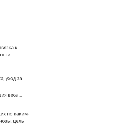
ивязка к
ности
, уход за
ция веса …
их по каким-
нозы, цель