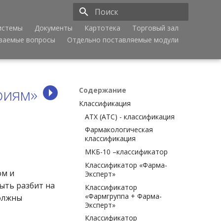
истемы
Документы
Картотека
Торговый зал
Инициализация поиска
аваемые вопросы
Отдельно поставляемые модули
риям»
Содержание
Классификация
АТХ (АТС) - классификация
Фармакологическая
классификация
МКБ-10 –классификатор
Классификатор «Фарма-
ом и
Эксперт»
ыть разбит на
Классификатор
«Фармгруппа + Фарма-
должны
Эксперт»
Классификатор