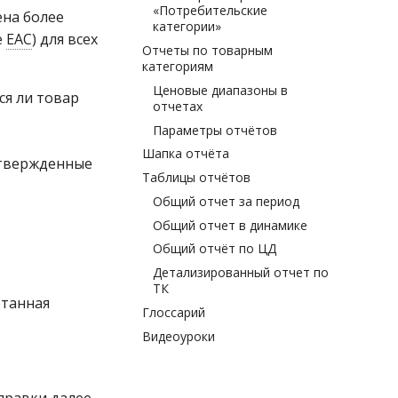
«Потребительские
ена более
категории»
е
ЕАС
) для всех
Отчеты по товарным
категориям
Ценовые диапазоны в
ся ли товар
отчетах
Параметры отчётов
Шапка отчёта
утвержденные
Таблицы отчётов
Общий отчет за период
Общий отчет в динамике
Общий отчёт по ЦД
Детализированный отчет по
ТК
отанная
Глоссарий
Видеоуроки