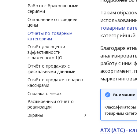
Подробнее об 
ведомость
на комиссии (полная)
Работа с бракованными
Расширенный товарный
Расход по накладной
Справка о движении товара
сериями
отчёт
Таким образом
на комиссии (краткая)
Отклонение от средней
Расширенный товарный
использованию
цены
отчёт (закупочные цены)
товарным кат
(Генератор)
Отчёты по товарным
категорийный
категориям
Расширенный товарный
отчёт (розничные цены)
Отчёт для оценки
Благодаря эти
(Генератор)
эффективности
анализировать
сглаженного ЦО
Реестр документов
работу с ним:
Отчёт о продажах с
Реестр документов
ассортимент, 
фискальными данными
розничного склада
маркетинговые
Отчёт о продаже товаров
Реестр приходов от
кассирами
поставщика
Справка о чеках
Реестр розничных цен
Внимание
Расширенный отчёт о
Справка о погрешности к ТО
реализации
Классификаторы
Статотчёт по группам
товарным катего
Экраны
товара (Генератор)
Экран контроля
Формы 7-МЗ, 11-МЗ
обязательного
АТХ
(
АТС
) - к
ассортимента