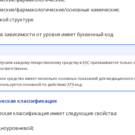
ческие/фармакологические/основные химические;
кой структуре.
 в зависимости от уровня имеет буквенный код.
лучаев каждому лекарственному средству в
ЕАС
присваивается только 
оответственно.
ное средство имеет несколько основных показаний для медицинского
спользуется основной по действию
АТХ
-код.
еская классификация
ская классификация имеет следующие свойства:
дноуровневой;