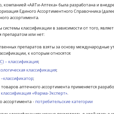
го, компанией «АйТи-Аптека» была разработана и внедр
горизация Единого Ассортиментного Справочника (дале
ного ассортимента.
 системы классификации в зависимости от того, являет
 препаратом или нет:
ственных препаратов взяты за основу международные 
ассификации, к которым относятся:
С
) – классификация
;
ологическая классификация
;
–классификатор
;
 товаров аптечного ассортимента применяется разраб
я
классификация «Фарма-Эксперт»
.
о ассортимента -
потребительские категории