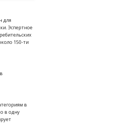
н для
ки. Эспертное
требительских
около 150-ти
ов
атегориям в
о в одну
ирует