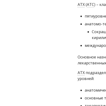
АТХ
(
АТС
) – кл
Экран "работа с
дефектурой"
пятиуровне
анатомо-те
Сокращ
кирили
международ
Основное назн
лекарственных
АТХ
подразделя
уровней:
анатомичес
основные 
терапевтич