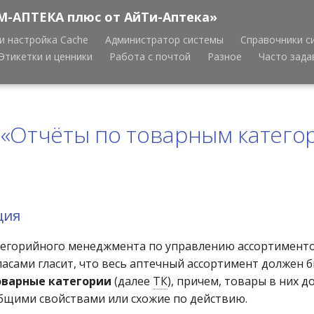
М-АПТЕКА плюс от АйТи-Аптека»
и настройка Cache
Администратор системы
Справочники с
Этикетки и ценники
Работа с почтой
Разное
Часто зад
 «Отчёты по товарным катего
ция
егорийного менеджмента по управлению ассортимент
асами гласит, что весь аптечный ассортимент должен б
варные категории
(далее
ТК
), причем, товары в них 
общими свойствами или схожие по действию.