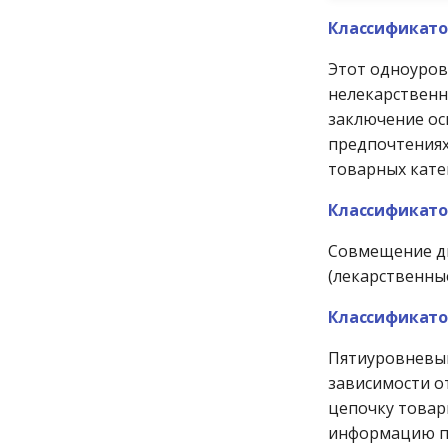
Классификато
Этот одноуров
нелекарственн
заключение ос
предпочтениях
товарных кате
Классификато
Совмещение дв
(лекарственны
Классификато
Пятиуровневый
зависимости о
цепочку товар
информацию п