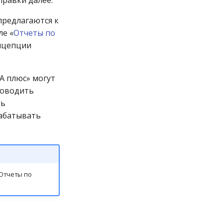
правки далее.
предлагаются к
е «
Отчеты по
онцепции
А плюс» могут
роводить
ть
рабатывать
«Отчеты по