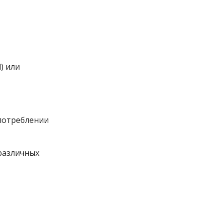
) или
 потреблении
различных