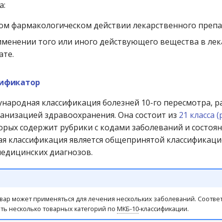
а:
ом фармакологическом действии лекарственного препа
именении того или иного действующего вещества в ле
ате.
ификатор
ународная классификация болезней 10-го пересмотра, р
анизацией здравоохранения. Она состоит из
21 класса (
орых содержит рубрики с кодами заболеваний и состоян
я классификация является общепринятой классификаци
едицинских диагнозов.
овар может применяться для лечения нескольких заболеваний. Соотве
ть несколько товарных категорий по
МКБ-10
-классификации.