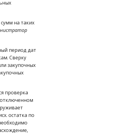
льных
 сумм на таких
инистратор
ный период дат
ам. Сверку
или закупочных
акупочных
я проверка
и отключенном
аруживает
сх. остатка по
 необходимо
асхождение,