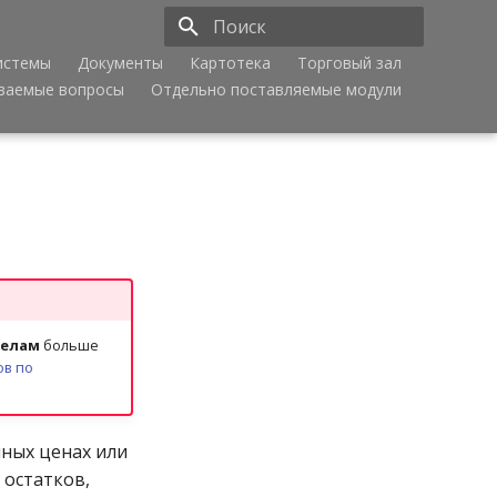
истемы
Документы
Картотека
Торговый зал
Инициализация поиска
аваемые вопросы
Отдельно поставляемые модули
делам
больше
ов по
чных ценах или
 остатков,