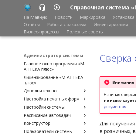
Справочная система «
На главную
Новости
Маркировка
Установка 
Отчёты
Работа с заказами
Инвентаризация
Бизнес-процессы
Полезные советы
Сверка 
Администратор системы
Главное окно программы «М-
АПТЕКА плюс»
Лицензирование «М-АПТЕКА
Внимание
плюс»
Дополнительно
Начиная с верси
Настройка печатных форм
Аварийное восстановление
не использует
базы данных Cache
документам
.
Настройки системы
Настройка печатных форм
Ведение копии удалённой
Расписание автозадач
Шаблоны печатных форм
Доверительный вход в
базы данных
(описание)
программу
Для получения 
Конструктор
Расписание автозадач
Удаление старых данных
Шаблоны печатных форм
Доступные документы
в розничных, в
Пользователи системы
Периодичность запуска
Доступные задачи
Экспорт, импорт
(привязка)