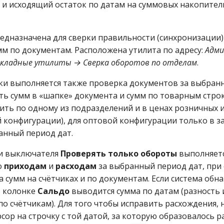
д и исходящий остаток по датам на суммовых накопите
редназначена для сверки правильности (синхронизации)
мм по документам. Расположена утилита по адресу:
Адм
кладные утилиты → Сверка оборотов по отделам
.
ки выполняется также проверка документов за выбран
ть сумм в «шапке» документа и сумм по товарным строк
ть по одному из подразделений и в ценах розничных 
й конфигурации), для оптовой конфигурации только в з
ранный период дат.
и выключателя
Проверять только обороты
выполняетс
о
приходам
и
расходам
за выбранный период дат, пр
а сумм на счётчиках и по документам. Если система обн
в колонке
Сальдо
выводится сумма по датам (разность и
по счётчикам). Для того чтобы исправить расхождения,
сор на строчку с той датой, за которую образовалось р