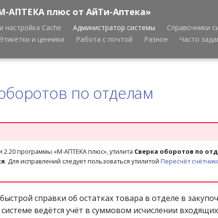
М-АПТЕКА плюс от АйТи-Аптека»
и настройка Cache
Администратор системы
Справочники с
Этикетки и ценники
Работа с почтой
Разное
Часто зад
оборотов по отделам
и 2.20 программы «М-АПТЕКА плюс», утилита
Сверка оборотов по от
ся
. Для исправлений следует пользоваться утилитой
Пересчёт счётчик
быстрой справки об остатках товара в отделе в закупо
 системе ведётся учёт в суммовом исчислении входящих