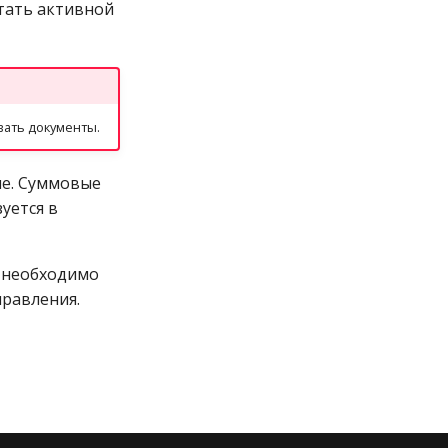
тать активной
вать документы.
ие. Суммовые
уется в
х необходимо
правления.