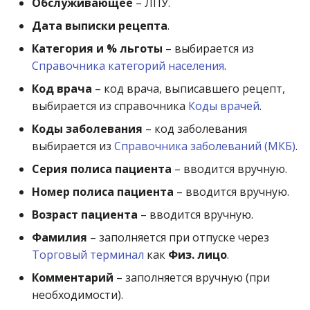
Обслуживающее
– ЛПУ.
операции»
Информация по упаков
Реестр документов
2023)
Дата выписки рецепта
.
Работа с остатками
Модуль «Торговые
Информация по короб
Реестр документов
Категория и % льготы
– выбирается из
технологии»
розничного склада
Работа со сроками
Справочника категорий населения
.
Изменение свойств
годности
Код врача
– код врача, выписавшего рецепт,
товаров ГИС МТ
Реестр приходов от
выбирается из справочника
Коды врачей
.
поставщика
Работа с фасовкой
Привязка единиц
товара
Коды заболевания
– код заболевания
измерения
Реестр розничных цен
выбирается из
Справочника заболеваний (МКБ)
.
Справочники
Серия полиса пациента
– вводится вручную.
Справка о погрешности
Номер полиса пациента
– вводится вручную.
ТО
Услуги
Возраст пациента
– вводится вручную.
Статотчёт по группам
Учет кассовых операций
Фамилия
– заполняется при отпуске через
товара (Генератор)
Торговый терминал
как
Физ. лицо
.
Экспорт-импорт
Формы 7-МЗ, 11-МЗ
Комментарий
– заполняется вручную (при
данных
необходимости).