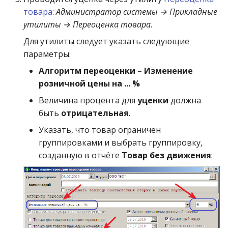
операции»
Реестр документов
2023)
товара
:
Администратор системы → Прикладные
утилиты → Переоценка товара
.
Модуль «Торговые
Реестр документов
Для утилиты следует указать следующие
технологии»
розничного склада
параметры:
Реестр приходов от
Алгоритм переоценки – Изменение
поставщика
розничной цены на ... %
Величина процента для
уценки
должна
Реестр розничных цен
быть
отрицательная
.
Справка о погрешности
Указать, что товар ограничен
ТО
группировками и выбрать группировку,
созданную в отчёте
Товар без движения
:
Статотчёт по группам
товара (Генератор)
Формы 7-МЗ, 11-МЗ