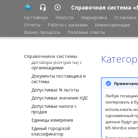
Группы покупателей
Справочная система «
Группы поставщиков
На главную
Новости
Маркировка
Установка 
Группы прибыльности
Отчёты
Работа с заказами
Инвентаризация
Группы производителей
Бизнес-процессы
Полезные советы
Диапазоны сроков
годности
Диапазоны технических
штрихкодов
Категор
Справочники системы
Договора (контракты) с
организациями
Документы поставщика и
системы
Примечан
Допустимые % льготы
Любую позицию 
Допустимые значения НДС
скопировать в 
Допустимые налоги с
использовать к
продаж
одноимённый пу
Единицы измерения
данные будут до
MS Word) и элек
Единый городской
классификатор