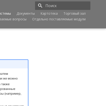
истемы
Документы
Картотека
Торговый зал
Инициализация поиска
аваемые вопросы
Отдельно поставляемые модули
 затем
Или же можно
а также
ированные
ры (например,