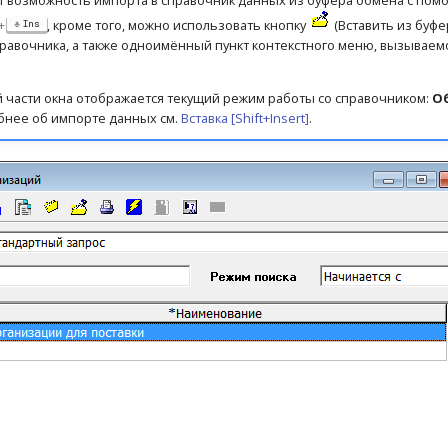
т возможность импорта в справочник данных из буфера обмена с по
+
, кроме того, можно использовать кнопку
(Вставить из буфе
Ins
равочника, а также одноимённый пункт контекстного меню, вызываем
 части окна отображается текущий режим работы со справочником:
О
бнее об импорте данных см.
Вставка [Shift+Insert]
.