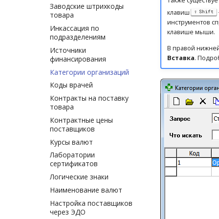
Также существуе
Заводские штрихкоды
клавиш
Shift
товара
инструментов сп
Инкассация по
клавише мыши.
подразделениям
В правой нижней
Источники
Вставка
. Подро
финансирования
Категории организаций
Коды врачей
Контракты на поставку
товара
Контрактные цены
поставщиков
Курсы валют
Лаборатории
сертификатов
Логические знаки
Наименование валют
Настройка поставщиков
через ЭДО