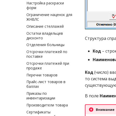
Настройка раскраски
форм
Ограничение наценок для
ЖНВЛС
Описание стеллажей
Остатки владельцев
дисконто
Структура спр
Отделения больницы
Код
– строк
Отсрочки платежей по
поставке
Наименов
Отсрочки платежей при
продаже
Код
(число) вв
Перечни товаров
то система вы
Прайс-лист товаров в
существующую
баллах
Приказы по
В поле
Наиме
инвентаризации
Производители товара
Внимание
Сертификаты