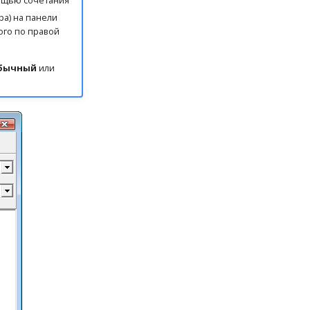
мощью сочетания
ра) на панели
ого по правой
бычный
или