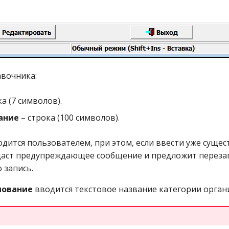
авочника:
а (7 символов).
ание
– строка (100 символов).
одится пользователем, при этом, если ввести уже суще
даст предупреждающее сообщение и предложит переза
 запись.
нование
вводится текстовое название категории орган