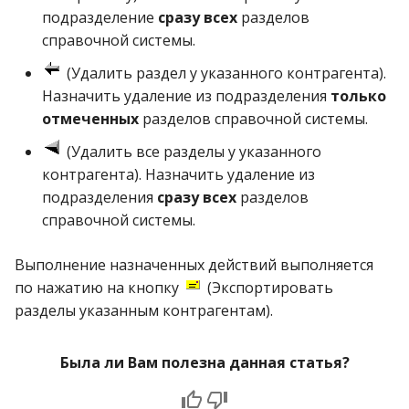
операции»
Реестр документов
2023)
подразделение
сразу всех
разделов
Работа с остатками
справочной системы.
Модуль «Торговые
Реестр документов
(Удалить раздел у указанного контрагента).
технологии»
розничного склада
Работа со сроками
Назначить удаление из подразделения
только
годности
отмеченных
разделов справочной системы.
Реестр приходов от
поставщика
Работа с фасовкой
(Удалить все разделы у указанного
товара
контрагента). Назначить удаление из
Реестр розничных цен
подразделения
сразу всех
разделов
Справочники
справочной системы.
Справка о погрешности
ТО
Услуги
Выполнение назначенных действий выполняется
по нажатию на кнопку
(Экспортировать
Статотчёт по группам
Учет кассовых операций
разделы указанным контрагентам).
товара (Генератор)
Экспорт-импорт
Была ли Вам полезна данная статья?
Формы 7-МЗ, 11-МЗ
данных