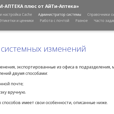
М-АПТЕКА плюс от АйТи-Аптека»
и настройка Cache
Администратор системы
Справочники с
Этикетки и ценники
Работа с почтой
Разное
Часто зад
 системных изменений
енения, экспортированные из офиса в подразделения, 
лений двумя способами:
нной почте;
узку вручную.
х способов имеет свои особенности, описанные ниже.