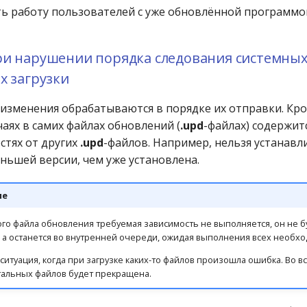
 работу пользователей с уже обновлённой программо
ри нарушении порядка следования системны
х загрузки
 изменения обрабатываются в порядке их отправки. Кро
аях в самих файлах обновлений (
.upd
-файлах) содержи
стях от других
.upd
-файлов. Например, нельзя устанавл
ньшей версии, чем уже установлена.
ие
ого файла обновления требуемая зависимость не выполняется, он не б
 а останется во внутренней очереди, ожидая выполнения всех необхо
итуация, когда при загрузке каких-то файлов произошла ошибка. Во вс
стальных файлов будет прекращена.