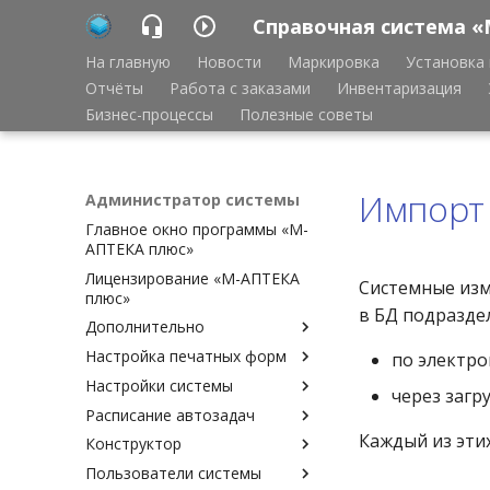
Справочная система «
На главную
Новости
Маркировка
Установка 
Отчёты
Работа с заказами
Инвентаризация
Бизнес-процессы
Полезные советы
Импорт
Администратор системы
Главное окно программы «М-
АПТЕКА плюс»
Лицензирование «М-АПТЕКА
Системные изм
плюс»
в БД подразде
Дополнительно
Настройка печатных форм
Аварийное восстановление
по электро
базы данных Cache
Настройки системы
Настройка печатных форм
через загр
Ведение копии удалённой
Расписание автозадач
Шаблоны печатных форм
Доверительный вход в
базы данных
(описание)
программу
Каждый из эти
Конструктор
Расписание автозадач
Удаление старых данных
Шаблоны печатных форм
Доступные документы
Пользователи системы
Периодичность запуска
Доступные задачи
Экспорт, импорт
(привязка)