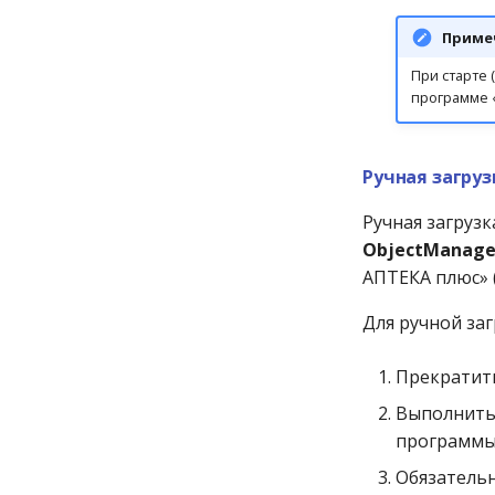
Зависит от процента
оборота»
других групп (не ЖНВЛС)
производителя
таблица формул для
Экспорт-импорт настроек
розничной наценки
Настройка типов выгрузки
Рекомендуемая настройка
розничной цены
Автозадача «Заполнить
ценообразования
Приме
данных
автоматического
Ограничение оптово-
Дополнительные
Зависит от срока годности
кластеры»
ценообразования
розничных наценок
настройки
Настройка импортности
товара
При старте 
(розница)
ценообразования для
товара
Ограничение оптовых
программе «
Зависит от суммы чека
работы с реестровыми
Сезонные ценовые
наценок
ценами
В зависимости от суммы
коэффициенты
товара из списка
Сохранение в CSV в
Фиксированные цены на
OpenOffice Calc
Ручная загруз
Зависит от цены товара
акционные товары
Учёт реестровых цен в
Фиксированная цена
Часто используемые
заказах
Ручная загруз
методы ценообразования
Скидка на цену
ObjectManager
Учёт реестровых цен при
приходе
АПТЕКА плюс» (
Учёт реестровых цен при
продаже
Для ручной за
Учёт реестровых цен при
переоценке
Прекратить
Выполнить
программ
Обязатель