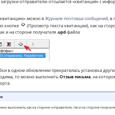
 загрузки отправителю отсылается «квитанция» с инфо
«квитанцию» можно в
Журнале почтовых сообщений
, в
по кнопке
(Просмотр текста квитанции), как на стор
ак и на стороне получателя
.upd
-файла:
бки в одном обновлении прекратилась установка других
ходима, то можно выполнить
Отзыв письма
, на котор
орта.
ие
жно выполнить как на стороне отправителя, так и на стороне получат