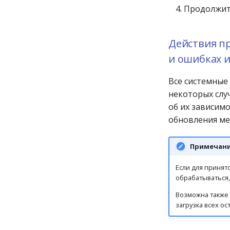
Продолжить
Действия п
и ошибках и
Все системные
некоторых случ
об их зависимо
обновления ме
Примечан
Если для принят
обрабатываться,
Возможна также с
загрузка всех о