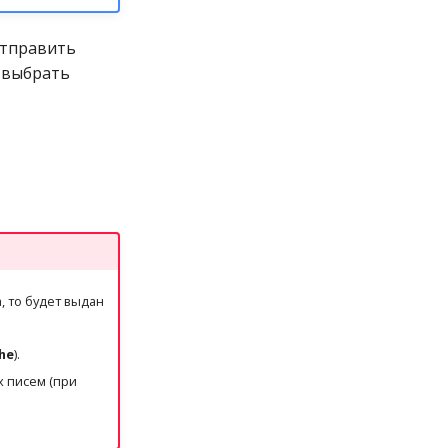
тправить
и выбрать
, то будет выдан
he
).
х писем (при