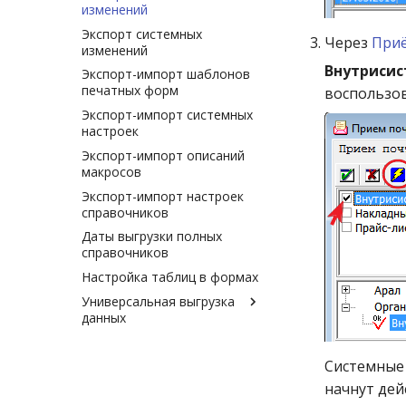
ценообразования
Сверка оборотов по
изменений
протокола состояния
Автозадача «Экспорт
сообщения об окончании
Именные накопительные
Скидка организациям
отделам
История изменений
системы»
данных для Интернет-
срока действия цен»
Экспорт системных
Неименные
Работа с накопительными
Через
Приё
настроек ценообразования
аптеки»
Сверка остатков товара
изменений
Автозадача «Отправка
Автозадача «Проверка
скидками (Зависит от
В зависимости от группы
История изменений
протокола состояния
Автозадача «Экспорт
внутренней структуры
Внутрисис
Синхронизация счётчиков
Экспорт-импорт шаблонов
суммы на счету клиента)
заказов/спец.группы
системных настроеки
системы»
документов для 1С»
документов за период»
заявок
печатных форм
воспользо
Обнуление накопительных
товара
Сглаженное
Автозадача «Очистка
Автозадача «Экспорт
Автозадача
Удаление неиспользуемых
Экспорт-импорт системных
скидок
В зависимости от
ценообразование
протокола»
изменений
«Синхронизация
электронных образов
настроек
процента НДС
дополнительных
документов в базе
Настройки
Автозадача «Проверка
Экспорт реквизитов партий
Экспорт-импорт описаний
справочников»
клиента и базе офиса»
В зависимости от списка
макросов к шаблонам
макросов
Разное
Настройки для расчёта
группировок
документов»
Автозадача «Экспорт
Автозадача «Запрос на
цен для оптово-розничной
Экспорт-импорт настроек
Ограничения наценок
Доработка
изменений журнала»
синхронизацию
В зависимости от
Автозадача «Проверка
конфигурации клиента
справочников
ценообразования для ГУП
документов»
фармгруппы товара
Реестровые цены и
Ограничения наценок в
почты на почтовом
Автозадача «Экспорт
Настройки для расчёта
Даты выгрузки полных
наценка от цены
Изменение цен по
ценообразовании
сервере»
обновлений по
Автозадача «Запуск
Если товар находится в
цен для розничной
справочников
изготовителя
товарным строкам
справочникам»
сервера TB»
списке
Общие ограничения
конфигурации клиента
документа
Настройка таблиц в формах
Ценообразование по
наценок
Реестровые цены. Общая
Автозадача «Экспорт
Автозадача «Отправка
Зависит от даты и
Гибкая настройка
свободным формулам
Настройка протокола
информация
остатков для СоюзФарма-
файлов системы TВ»
Универсальная выгрузка
времени
Ограничение наценок от
ценообразования
расценки товара
ТМ»
данных
цены изготовителя или
Максимальные розничные
Ценообразование по
Автозадача «Обновить
Зависит от количества
Настройка
Округление
закупочной
цены ЖНВЛС
свободным формулам
протокол изменений
товара в чеке
Универсальная выгрузка
ценообразования в
журнала»
данных
Проверка
Ограничения наценок для
Подготовка к работе с
Формулы расчёта
регионах с различным
Системные 
Зависит от количества
ценообразования
ЖНВЛС
реестровыми ценами
ценообразования
Автозадача «Проверка
местным
товара на остатках
Настройка запросов для
начнут дей
упаковок изъятых из
законодательством
универсального экспорта
Работа по субкомиссии
Ограничение наценок для
Наценка от цены
Сводная сравнительная