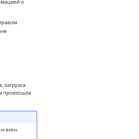
рмацией о
 правом
оне
, загрузка
ом произошла
еля файла