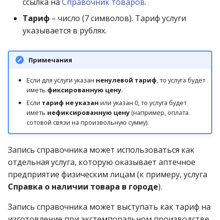
ссылка на
Справочник товаров
.
операции»
Реестр документов
2023)
Тариф
– число (7 символов). Тариф услуги
Работа с остатками
Модуль «Торговые
Реестр документов
указывается в рублях.
технологии»
розничного склада
Работа со сроками
годности
Примечания
Реестр приходов от
поставщика
Работа с фасовкой
Если для услуги указан
ненулевой тариф
, то услуга будет
товара
иметь
фиксированную цену
.
Реестр розничных цен
Если
тариф не указан
или указан 0, то услуга будет
иметь
нефиксированную цену
(например, оплата
Справочники
сотовой связи на произвольную сумму).
Справка о погрешности
ТО
Услуги
Запись справочника может использоваться как
Статотчёт по группам
отдельная услуга, которую оказывает аптечное
Учет кассовых операций
товара (Генератор)
предприятие физическим лицам (к примеру, услуга
Экспорт-импорт
Справка о наличии товара в городе
).
Формы 7-МЗ, 11-МЗ
данных
Запись справочника может выступать как тариф на
изготовление при экстемпоральном производстве,