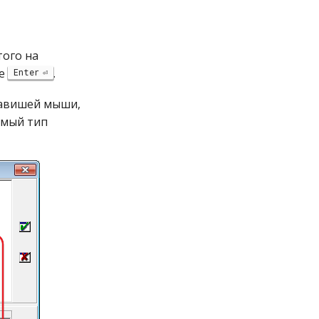
того на
те
.
Enter
клавишей мыши,
имый тип