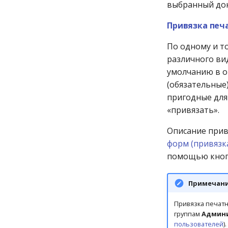
выбранный док
Розничная реализация
Сводный техдокумент
Привязка печ
Товар в прокат
По одному и т
Услуги населению
различного ви
умолчанию в 
(обязательные)
пригодные для
«привязать».
Описание прив
форм (привязк
помощью кно
Примечан
Привязка печат
группам
Админ
пользователей
).