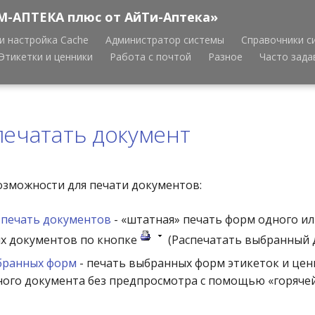
М-АПТЕКА плюс от АйТи-Аптека»
и настройка Cache
Администратор системы
Справочники с
Этикетки и ценники
Работа с почтой
Разное
Часто зад
печатать документ
озможности для печати документов:
 печать документов
- «штатная» печать форм одного ил
х документов по кнопке
(Распечатать выбранный 
бранных форм
- печать выбранных форм этикеток и це
ого документа без предпросмотра с помощью «горяче