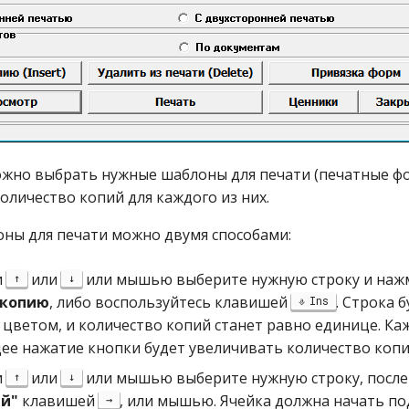
ожно выбрать нужные шаблоны для печати (печатные фо
оличество копий для каждого из них.
ны для печати можно двумя способами:
и
или
или мышью выберите нужную строку и наж
↑
↓
 копию
, либо воспользуйтесь клавишей
. Строка 
Ins
цветом, и количество копий станет равно единице. Ка
е нажатие кнопки будет увеличивать количество копи
и
или
или мышью выберите нужную строку, после
↑
↓
ий"
клавишей
, или мышью. Ячейка должна начать по
→