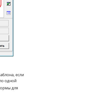
аблона, если
по одной
формы для