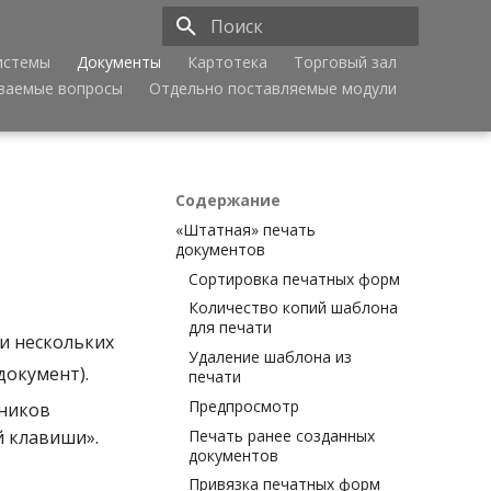
истемы
Документы
Картотека
Торговый зал
Инициализация поиска
аваемые вопросы
Отдельно поставляемые модули
Содержание
«Штатная» печать
документов
Сортировка печатных форм
Количество копий шаблона
для печати
и нескольких
Удаление шаблона из
документ).
печати
Предпросмотр
нников
Печать ранее созданных
й клавиши».
документов
Привязка печатных форм