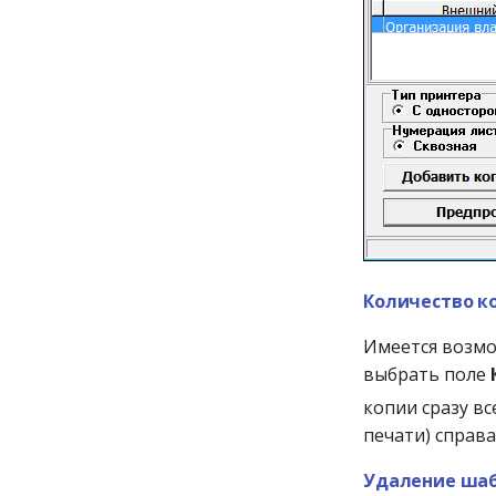
Перемещение товара
Приход на комиссию
Приход на склад
Приход от комитента
Приход от поставщика
Перечень полей
документа Приход от
поставщика
Приход от юр.лица
Приход по
разукомплектации
Количество к
Приход по внедрению
Имеется возмо
Приход по инвентаризации
выбрать поле
Приход по передаче
копии сразу в
Приход по переоценке
печати) справа
Приход по субкомиссии
Приход с фасовки
Удаление шаб