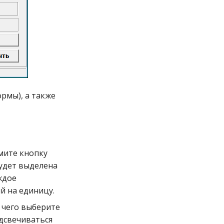
рмы), а также
мите кнопку
будет выделена
ждое
й на единицу.
 чего выберите
дсвечиваться