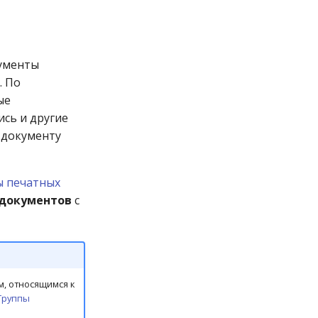
кументы
. По
ые
ись и другие
 документу
 печатных
 документов
с
м, относящимся к
Группы