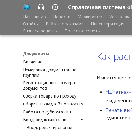
Справочная система «
На главную
Новости
Маркировка
Установка 
Отчёты
Работа с заказами
Инвентаризация
Бизнес-процессы
Полезные советы
Как рас
Документы
Введение
Нумерация документов по
группам
Имеется две в
Регистрационные номера
документов
«Штатная»
Сверка товара по приходу
выделенны
Сборка накладной по заказам
Печать вы
Работа по субкомиссии
единственн
Ввод, редактирование
Ввод, редактирование