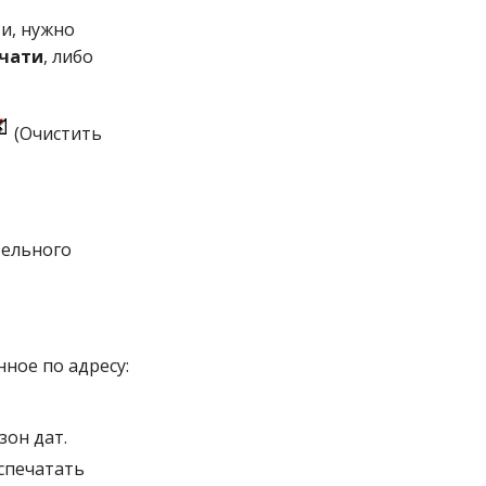
и, нужно
ечати
, либо
(Очистить
тельного
нное по адресу:
зон дат.
спечатать