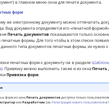
умент) в главном меню окна для печати документа.
атных форм
ому же электронному документу можно отпечатать до
да. Вид документа определяется его «печатной формой»
окне
Печать документов
показываются только основн
 печатные формы. Для того чтобы в этом списке появил
 данного типа документов печатные формы, их нужно к
язки печатных форм к документу см. в разделе
Шаблоны
а)
. Привязку можно выполнить также и из окна
Печать
пки
Привязка форм
.
ие
ных форм из окна
Печать документов
доступна только пользователя
истратор
или
Разработчик
(см.
Регистрация нового пользователя
и