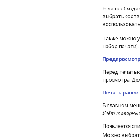
Приход со склада
(комиссия)
Если необходи
Продажа за бонусы
выбрать соотв
воспользоват
Продажа по безналичному
расчёту
Продажа со склада
Также можно у
набор печати).
Проект на поставку
Продажа юр.лицам
Предпросмот
Размещение товара
Разукомплектация
Перед печатью
фасовки
просмотра. Де
Распределение своб. ост.
(приход)
Печать ранее
Распределение своб. ост.
(расход)
В главном ме
Учёт товарных
Расход на переоценку
Расход по инвентаризации
Появляется сп
Резервирование товара
Можно выбрать
Рекламация поставщику