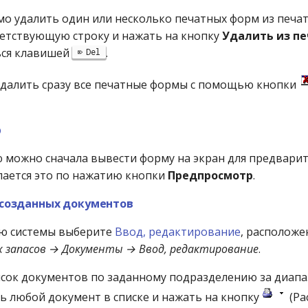
мо удалить один или несколько печатных форм из печат
етствующую строку и нажать на кнопку
Удалить из п
ься клавишей
.
Del
далить сразу все печатные формы с помощью кнопки
р
 можно сначала вывести форму на экран для предвари
лается это по нажатию кнопки
Предпросмотр
.
 созданных документов
ню системы выберите
Ввод, редактирование
, расположе
 запасов → Документы → Ввод, редактирование
.
исок документов по заданному подразделению за диапа
 любой документ в списке и нажать на кнопку
(Ра