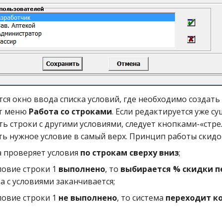
ется окно ввода списка условий, где необходимо создать
кт меню
Работа со строками
. Если редактируется уже 
сть строки с другими условиями, следует кнопками-«стр
ь нужное условие в самый верх. Принцип работы скидо
а проверяет условия
по строкам сверху вниз
;
ловие строки 1
выполнено
, то
выбирается % скидки п
а с условиями заканчивается;
ловие строки 1
не выполнено
, то система
переходит к
;