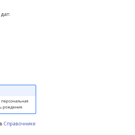
дат:
ь персональная
ь рождения.
в
Справочнике