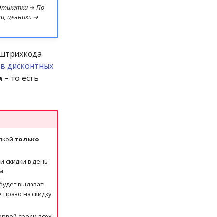
Этикетки → По
и, ценники →
 штрихкода
в дисконтных
а
– то есть
идкой
только
и скидки в день
м.
 будет выдавать
 право на скидку
ервой среди всех