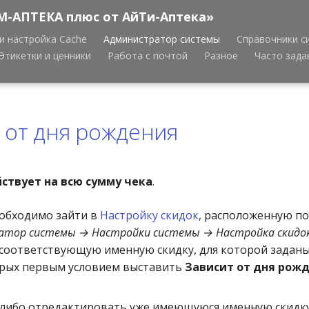
М-АПТЕКА плюс от АйТи-Аптека»
и настройка Cache
Администратор системы
Справочники с
Этикетки и ценники
Работа с почтой
Разное
Часто зад
 от дня рождения
ствует на всю сумму чека
.
еобходимо зайти в
Настройку скидок
, расположенную по
атор системы → Настройки системы → Настройка скидо
соответствующую именную скидку, для которой заданы
орых первым условием выставить
Зависит от дня рож
 либо отредактировать уже имеющуюся именную скидку