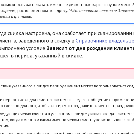
 возможность распечатать именные дисконтные карты в пункте меню
 картам
, расположенном по адресу:
Учёт товарных запасов → Этикетк
еток и ценников
.
гда скидка настроена, она сработает при сканировании
лиента, заведённого в скидку в
Справочнике владельце
 выполнено условие
Зависит от дня рождения клиент
шёл в период, указанный в скидке.
ствия указанного в скидке периода клиент может воспользоваться ск
и первого чека для клиента, система выведет сообщение о применени
о сделано для того, чтобы кассир мог поздравить клиента с празднико
ледующих чеках клиента в указанном в скидке диапазоне дат, система
том, когда именно и каким именно чеком клиент уже использовал своё
ения.
ка в день рождения обычно самая большая, её следует ставить самой п