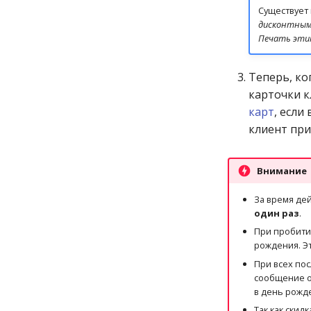
Существует
дисконтным
Печать этик
Теперь, ко
карточки к
карт
, если
клиент при
Внимание
За время дей
один раз
.
При пробити
рождения. Эт
При всех пос
сообщение о 
в день рожд
Так как скид