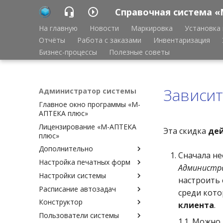
Справочная система «
На главную
Новости
Маркировка
Установка 
Отчёты
Работа с заказами
Инвентаризация
Бизнес-процессы
Полезные советы
Зависит
Администратор системы
Главное окно программы «М-
АПТЕКА плюс»
Лицензирование «М-АПТЕКА
Эта скидка
дей
плюс»
Дополнительно
Сначала н
Настройка печатных форм
Аварийное восстановление
Администр
базы данных Cache
Настройки системы
Настройка печатных форм
настроить 
Ведение копии удалённой
Расписание автозадач
Шаблоны печатных форм
Доверительный вход в
среди кот
базы данных
(описание)
программу
Конструктор
Расписание автозадач
клиента
.
Удаление старых данных
Шаблоны печатных форм
Доступные документы
Пользователи системы
Периодичность запуска
Доступные задачи
Экспорт, импорт
(привязка)
1.1. Можно