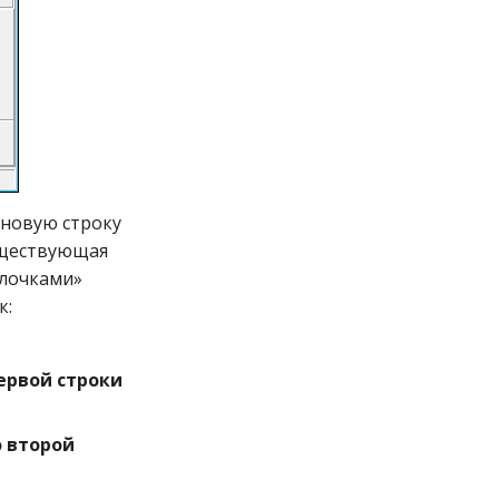
 новую строку
существующая
елочками»
к:
ервой строки
о второй