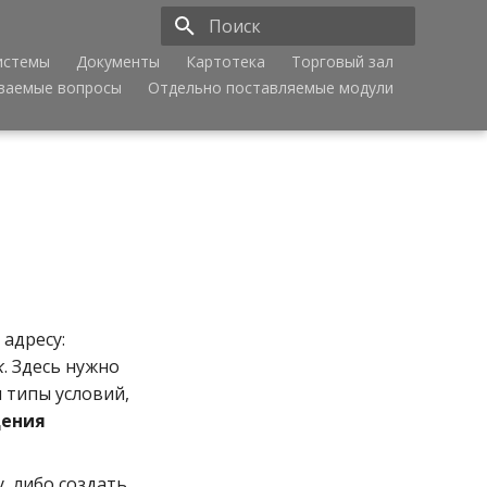
истемы
Документы
Картотека
Торговый зал
Инициализация поиска
аваемые вопросы
Отдельно поставляемые модули
 адресу:
к
. Здесь нужно
 типы условий,
дения
, либо создать