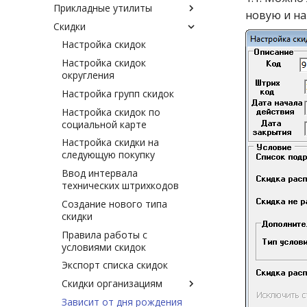
Изменение рабочего места
автозадач
Прикладные утилиты
Исправление структуры
Список пользователей
конфигурационных данных
Макросы
в системе
новую и н
Конфигурирование
таблиц документов
Скидки
Регистрация нового
Замена поставщика в
Редактирование
Настройки для работы с
автозадач
Описание макросов
Создание нового пункта
пользователя
документе
Настройка скидок
печатных форм
изображениями
Экспорт-импорт автозадач
меню
Назначение и
Группы пользователей
Изменение ставки НДС
Настройка скидок
Экспорт-импорт описаний
Настройки экспорта-
использование некоторых
Создание нового шаблона
Автозадачи. Оглавление
Настройка HELP-индексов
Статистика работы в
Изменение цен
округления
печатных форм
импорта документов
макросов
из существующего путём
Стандартные автозадачи
системе
изготовителя и поставщика
копирования
Настройка групп скидок
Операторы ЭДО
Экспорт-импорт привязки
Автозадачи выгрузки
Отправка сообщения
Изменить номенклатуру
Автозадача «Запуск
Словарь полей шаблонов
полей шаблона печатной
Настройка скидок по
Описание рабочих мест
данных
товара
драйверов рабочих мест»
печатных форм
формы
Типовые сообщения
социальной карте
Порядок настроек для
Автозадачи удаления
Импорт данных
Автозадача «Клиент для
Автозадача «Автоэкспорт
Экспорт-импорт описания
Экспорт-импорт списка
Настройка скидки на
печати этикеток на листе А4
старых данных
справочников
почты Cache-Cache»
документов для
шаблона печатной формы
пользователей
следующую покупку
Отделы для учёта остатков
бухгалтерии»
Дополнительные
Обнуление остатков
Автозадача «Сервер для
Автозадача «Удаление
Ввод интервала
Системные настройки
автозадачи
накопительных скидок
почты Cache-Cache»
Автозадачи
устаревших данных»
технических штрихкодов
универсальной выгрузки
История изменения
Остатки с «нулевой» суммой
Автозадача «Копирование
Автозадача «Удаление
Автозадача
Создание нового типа
системных настроек
базы данных»
Автозадача «Выгрузка
временных данных»
«nsk_Автозаказ»
Очистка счётчиков заказов
скидки
остатков по расписанию»
Настройка backup
Автозадача «Выход из
Автозадача «Удаление
Автозадача
Переоценка товара
Правила работы с
базы для копирования»
Структура файлов
старых инвентаризаций»
«nsk_Автосоздание
условиями скидок
Пересчёт счётчиков по
выгрузки остатков
сеансов заказа»
Автозадача «Отправка
Автозадача «Удаление
документам
Экспорт списка скидок
контрольных сумм по
Автозадача «Экспорт
старых прайс-листов»
Автозадача «nsk_Модуль
Разные цены прихода и
Скидки организациям
справочникам»
документов в
расчета СНО. Запуск»
Автозадача «Удаление
расхода
подразделения»
Зависит от дня рождения
Оптовая скидка
Автозадача «Отправка
старых сеансов заказов»
Автозадача «Отправка