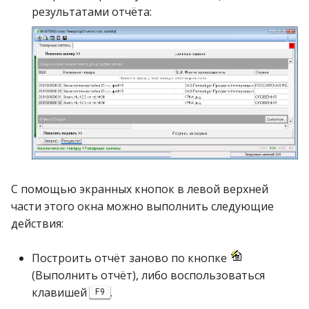
Реестр документов
операции»
2023)
результатами отчёта:
Работа с остатками
Реестр документов
Модуль «Торговые
розничного склада
технологии»
Работа со сроками
годности
Реестр приходов от
поставщика
Работа с фасовкой
товара
Реестр розничных цен
Справочники
Справка о погрешности к
С помощью экранных кнопок в левой верхней
ТО
Услуги
части этого окна можно выполнить следующие
действия:
Статотчёт по группам
Учет кассовых операций
товара (Генератор)
Построить отчёт заново по кнопке
Экспорт-импорт
(Выполнить отчёт), либо воспользоваться
Формы 7-МЗ, 11-МЗ
данных
клавишей
.
F9