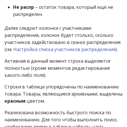
Не распр
– остаток товара, который ещё не
Приход от поставщика
распределен.
Перечень полей
Далее следуют колонки с участниками
документа Приход от
распределения, колонок будет столько, сколько
поставщика
участников задействовано в сеансе распределения
(см.
Настройка списка участников распределения
).
Приход от юр.лица
Активная в данный момент строка выделяется
Приход по
полностью (кроме моментов редактирования
разукомплектации
какого-либо поля).
Приход по внедрению
Строки в таблице упорядочены по наименованию
товара. Товары, являющиеся архивными, выделены
Приход по
красным
цветом.
инвентаризации
Реализована возможность быстрого поиска по
наименованию. Для того чтобы выполнить поиск,
Приход по передаче
необходимо прямо в таблице набрать часть