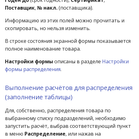
Продажа юр.лицам
Поставщик
,
№ накл.
(поставщика).
Размещение товара
Информацию из этих полей можно прочитать и
скопировать, но нельзя изменить.
Разукомплектация
В строке состояния экранной формы показывается
фасовки
полное наименование товара.
Распределение своб. ост
Настройки формы
описаны в разделе
Настройки
(приход)
формы распределения
.
Распределение своб. ост
Выполнение расчётов для распределения
(расход)
(заполнение таблицы)
Расход на переоценку
Для, собственно, распределения товара по
выбранному списку подразделений, необходимо
Расход по
запустить расчёт, выбрав соответствующий пункт
инвентаризации
в меню
Распределение
, или нажав на