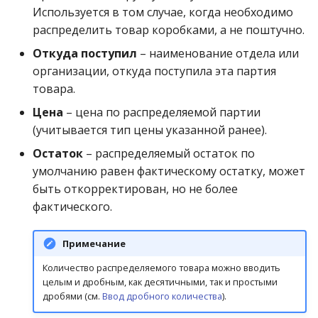
операции»
Информация по упаков
Реестр документов
2023)
Используется в том случае, когда необходимо
Работа с остатками
Отказы покупателю
распределить товар коробками, а не поштучно.
Модуль «Торговые
Информация по короб
Реестр документов
Откуда поступил
– наименование отдела или
технологии»
розничного склада
Работа со сроками
Отказы поставщиков
организации, откуда поступила эта партия
Изменение свойств
годности
товара.
товаров ГИС МТ
Реестр приходов от
Отложенная заявка
поставщика
Цена
– цена по распределяемой партии
Работа с фасовкой
Привязка единиц
(учитывается тип цены указанной ранее).
товара
Передача комиссионер
измерения
Реестр розничных цен
Остаток
– распределяемый остаток по
Справочники
Передача на субкомисс
умолчанию равен фактическому остатку, может
Справка о погрешности
быть откорректирован, но не более
ТО
Услуги
Перемещение товара
фактического.
Статотчёт по группам
Учет кассовых операций
Приход на комиссию
Примечание
товара (Генератор)
Экспорт-импорт
Количество распределяемого товара можно вводить
Приход на склад
целым и дробным, как десятичными, так и простыми
Формы 7-МЗ, 11-МЗ
данных
дробями (см.
Ввод дробного количества
).
Приход от комитента