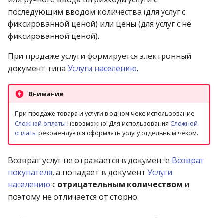
операции»
Реестр документов
2023)
последующим вводом количества (для услуг с
фиксированной ценой) или цены (для услуг с не
Модуль «Торговые
Реестр документов
фиксированной ценой).
технологии»
розничного склада
При продаже услуги формируется электронный
Реестр приходов от
документ типа
Услуги населению
.
поставщика
Внимание
Реестр розничных цен
При продаже товара и услуги в одном чеке использование
Справка о погрешности
Сложной оплаты
невозможно! Для использования
Сложной
оплаты
рекомендуется оформлять услугу отдельным чеком.
ТО
Статотчёт по группам
Возврат услуг не отражается в документе
Возврат
товара (Генератор)
покупателя
, а попадает в документ
Услуги
населению
с
отрицательным количеством
и
Формы 7-МЗ, 11-МЗ
поэтому не отличается от сторно.