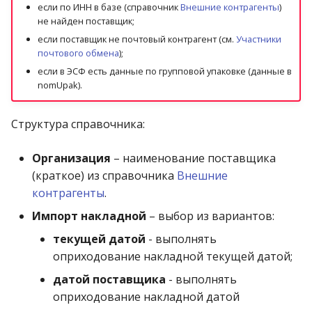
операции»
Реестр документов
если по ИНН в базе (справочник
Внешние контрагенты
)
2023)
не найден поставщик;
Работа с остатками
если поставщик не почтовый контрагент (см.
Участники
Модуль «Торговые
Реестр документов
почтового обмена
);
технологии»
розничного склада
Работа со сроками
если в ЭСФ есть данные по групповой упаковке (данные в
годности
nomUpak).
Реестр приходов от
поставщика
Работа с фасовкой
Структура справочника:
товара
Реестр розничных цен
Организация
– наименование поставщика
Справочники
(краткое) из справочника
Внешние
Справка о погрешности
контрагенты
.
ТО
Услуги
Импорт накладной
– выбор из вариантов:
Статотчёт по группам
Учет кассовых операций
текущей датой
- выполнять
товара (Генератор)
оприходование накладной текущей датой;
Экспорт-импорт
Формы 7-МЗ, 11-МЗ
датой поставщика
- выполнять
данных
оприходование накладной датой