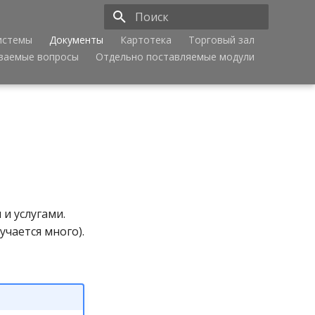
истемы
Документы
Картотека
Торговый зал
Инициализация поиска
аваемые вопросы
Отдельно поставляемые модули
и услугами.
чается много).