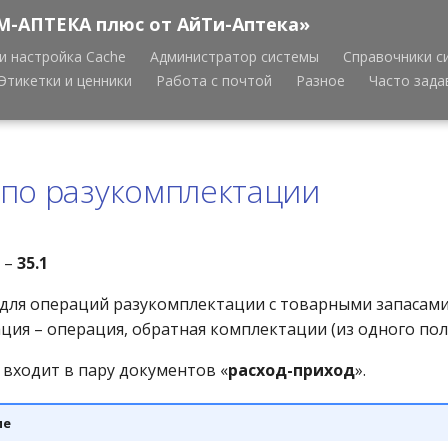
М-АПТЕКА плюс от АйТи-Аптека»
и настройка Cache
Администратор системы
Справочники с
Этикетки и ценники
Работа с почтой
Разное
Часто зад
по разукомплектации
 –
35.1
для операций разукомплектации с товарными запасами 
ция – операция, обратная комплектации (из одного полу
 входит в пару документов «
расход-приход
».
ие