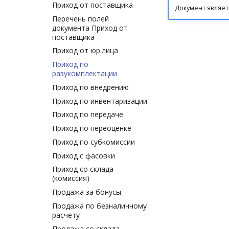
Проверка КИЗ через ККМ
Приход от поставщика
Документ являет
Сверка товаров по SGTIN
Перечень полей
с МДЛП
документа Приход от
поставщика
Информация по упаковке
Приход от юр.лица
Информация по коробам
Приход по
Изменение свойств
разукомплектации
товаров ГИС МТ
Приход по внедрению
Привязка единиц
измерения
Приход по инвентаризации
Приход по передаче
Приход по переоценке
Приход по субкомиссии
Приход с фасовки
Приход со склада
(комиссия)
Продажа за бонусы
Продажа по безналичному
расчёту
Продажа со склада