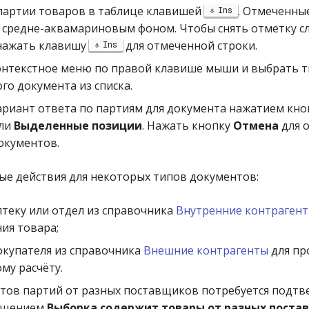
партии товаров в таблице клавишей
. Отмеченны
Ins
средне-аквамариновым фоном. Чтобы снять отметку с
нажать клавишу
для отмеченной строки.
Ins
онтекстное меню по правой клавише мыши и выбрать т
го документа из списка.
ариант ответа по партиям для документа нажатием кн
ли
Выделенные позиции
. Нажать кнопку
Отмена
для о
окументов.
е действия для некоторых типов документов:
теку или отдел из справочника
Внутренние контраген
ия товара;
окупателя из справочника
Внешние контрагенты
для пр
му расчёту.
тов партий от разных поставщиков потребуется подтв
общением
Выборка содержит товары от разных поста