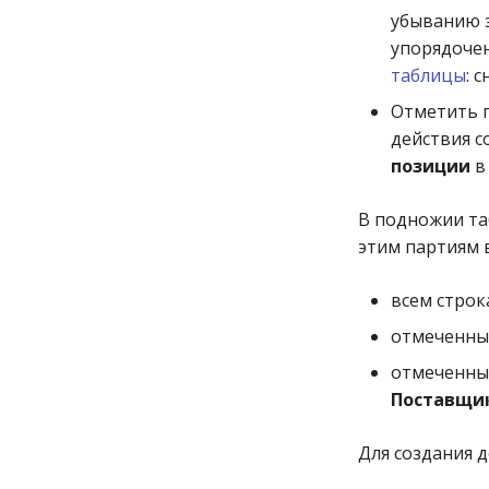
убыванию з
упорядочен
таблицы
: 
Отметить 
действия с
позиции
в
В подножии та
этим партиям в
всем строк
отмеченны
отмеченных
Поставщи
Для создания 