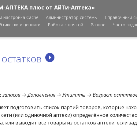
М-АПТЕКА плюс от АйТи-Аптека»
и настройка Cache
Администратор системы
Справочники с
Этикетки и ценники
Работа с почтой
Разное
Часто зад
 остатков
 запасов → Дополнения → Утилиты → Возраст остатко
яет подготовить список партий товаров, которые нахо
 сети (или одиночной аптеки) определённое количество
а, или выводит все товары из остатков аптеки, если за