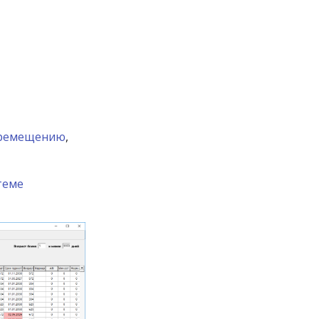
еремещению
,
теме