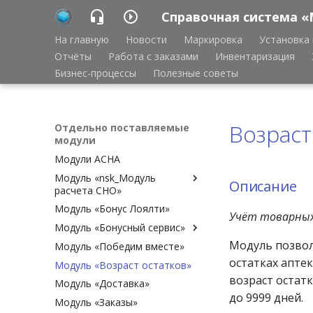
Справочная система «
На главную
Новости
Маркировка
Установка 
Отчёты
Работа с заказами
Инвентаризация
Бизнес-процессы
Полезные советы
Возраст
Отдельно поставляемые
модули
Модули АСНА
Модуль «nsk_Модуль
Описание
расчета СНО»
Модуль «Бонус Лоялти»
Описание
Учёт товарных
Модуль «Бонусный сервис»
Форма настройки пересчёта
СНО
Модуль позвол
Модуль «Победим вместе»
Общая информация
Предустановленные
остатках аптек
Модуль «Возраст остатков»
Инструкция для Кассира
алгоритмы
возраст остатк
Модуль «Доставка»
Инструкция для
Заведующего
до 9999 дней.
Модуль «Заказы»