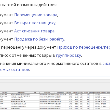
 партий возможны действия:
окумент
Перемещение товара
,
окумент
Возврат поставщику
,
окумент
Акт списания товара
,
окумент
Продажа по безн. расчёту
,
 переоценку через документ
Приход по переоценке/п
список отмеченных товары в
группировку
,
значения минимального и нормативного остатков в
сис
емых остатков
.