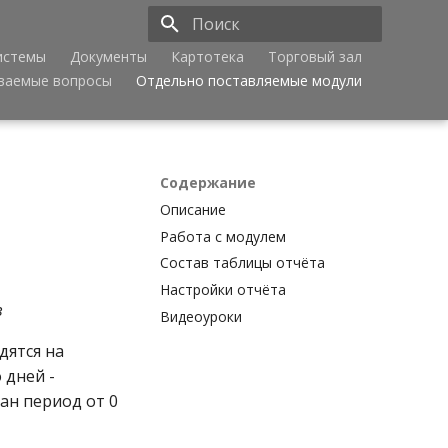
истемы
Документы
Картотека
Торговый зал
Инициализация поиска
аваемые вопросы
Отдельно поставляемые модули
Содержание
Описание
Работа с модулем
Состав таблицы отчёта
Настройки отчёта
в
Видеоуроки
дятся на
 дней -
дан период от 0