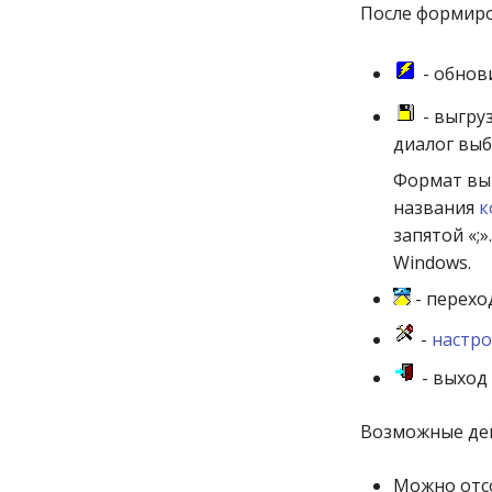
После формиро
- обнов
- выгру
диалог выб
Формат выг
названия
к
запятой «;
Windows.
- перехо
-
настр
- выход
Возможные дей
Можно отс