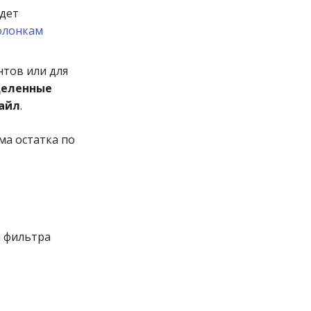
удет
олонкам
нтов или для
еленные
файл
.
ма остатка по
м фильтра