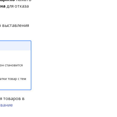
на
для отказа
о выставления
 он становится
тки товар с тем
я товаров в
ование