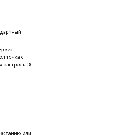
андартный
ержит
ол точка с
ых настроек ОС
растанию или