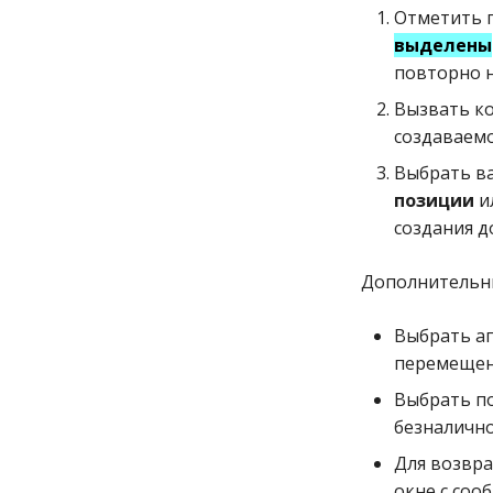
Отметить 
выделены
повторно 
Вызвать к
создаваемо
Выбрать в
позиции
и
создания д
Дополнительны
Выбрать ап
перемещен
Выбрать п
безналично
Для возвра
окне с со