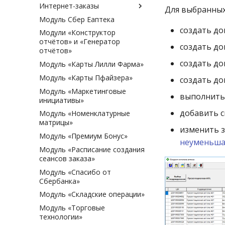
Просмотр чеков по карте
Интернет-заказы
Для выбранных
лояльности
Модуль Сбер Еаптека
Модули АСНА
создать д
Модули «Конструктор
Модуль «Megаpteka»
отчётов» и «Генератор
Модуль «Expero»
создать д
отчётов»
Модуль «ГдеЛекарство»
создать д
Модуль «Карты Лилли Фарма»
Модуль «Сайты для аптек»
Модуль «Карты Пфайзера»
создать д
Модуль «Маркетинговые
выполнить
инициативы»
добавить 
Модуль «Номенклатурные
матрицы»
изменить 
Модуль «Премиум Бонус»
неуменьша
Модуль «Расписание создания
сеансов заказа»
Модуль «Спасибо от
Сбербанка»
Модуль «Складские операции»
Модуль «Торговые
технологии»