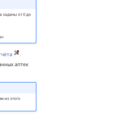
 заданы от 0 до
ы.
тчёта
.
анных аптек
м из этого