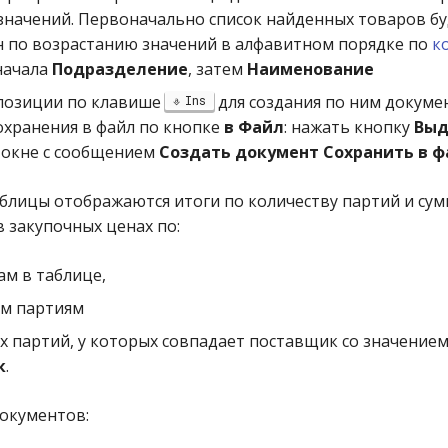
начений. Первоначально список найденных товаров б
 по возрастанию значений в алфавитном порядке по
к
сначала
Подразделение
, затем
Наименование
позиции по клавише
для создания по ним докуме
Ins
охранения в файл по кнопке
в Файл
: нажать кнопку
Выд
 окне с сообщением
Создать документ Сохранить в 
блицы отображаются итоги по количеству партий и сум
 закупочных ценах по:
ам в таблице,
м партиям
 партий, у которых совпадает поставщик со значение
к
.
документов: