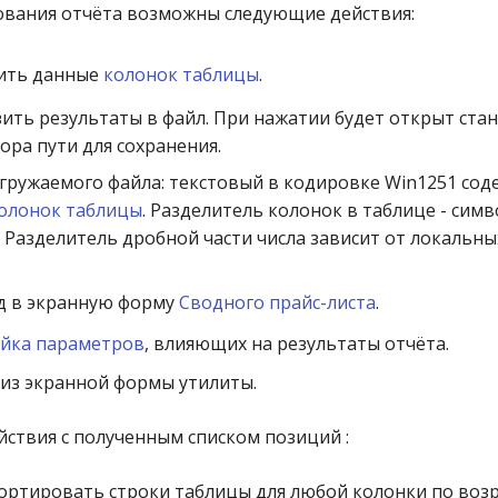
вания отчёта возможны следующие действия:
ить данные
колонок таблицы
.
зить результаты в файл. При нажатии будет открыт ст
ора пути для сохранения.
ружаемого файла: текстовый в кодировке Win1251 сод
олонок таблицы
. Разделитель колонок в таблице - симв
». Разделитель дробной части числа зависит от локальн
д в экранную форму
Сводного прайс-листа
.
ойка параметров
, влияющих на результаты отчёта.
 из экранной формы утилиты.
ствия с полученным списком позиций :
ортировать строки таблицы для любой колонки по воз