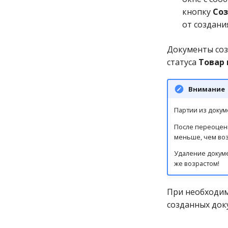
кнопку
Соз
от создани
Документы соз
статуса
Товар
Внимание
Партии из докум
После переоценк
меньше, чем воз
Удаление докуме
же возрастом!
При необходим
созданных док