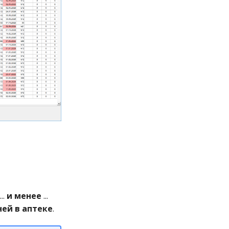
...
и менее
...
ей в аптеке
.