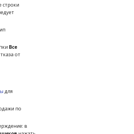
е строки
ледует
ип
опки
Все
тказа от
ты
для
одажи по
ерждение: в
вщиков
нажать